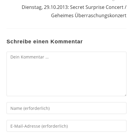
Dienstag, 29.10.2013: Secret Surprise Concert /
Geheimes Überraschungskonzert
Schreibe einen Kommentar
Kommentar
Gib
deinen
Namen
Gib
oder
deine