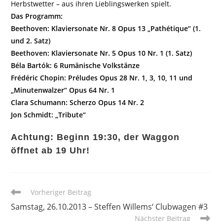
Herbstwetter – aus ihren Lieblingswerken spielt.
Das Programm:
Beethoven: Klaviersonate Nr. 8 Opus 13 „Pathétique“ (1.
und 2. Satz)
Beethoven: Klaviersonate Nr. 5 Opus 10 Nr. 1 (1. Satz)
Béla Bartók: 6 Rumänische Volkstänze
Frédéric Chopin: Préludes Opus 28 Nr. 1, 3, 10, 11 und
„Minutenwalzer“ Opus 64 Nr. 1
Clara Schumann: Scherzo Opus 14 Nr. 2
Jon Schmidt: „Tribute“
Achtung: Beginn 19:30, der Waggon
öffnet ab 19 Uhr!
Weitere
Vorheriger Beitrag
Artikel
Samstag, 26.10.2013 – Steffen Willems‘ Clubwagen #3
ansehen
Nächster Beitrag