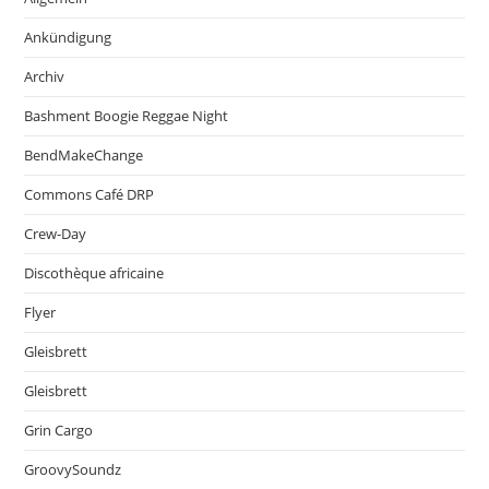
Ankündigung
Archiv
Bashment Boogie Reggae Night
BendMakeChange
Commons Café DRP
Crew-Day
Discothèque africaine
Flyer
Gleisbrett
Gleisbrett
Grin Cargo
GroovySoundz