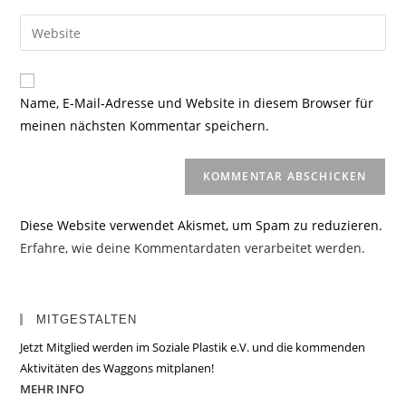
Benutzernamen
E-
Gib
zum
Mail-
deine
Kommentieren
Adresse
Website-
ein
zum
URL
Name, E-Mail-Adresse und Website in diesem Browser für
Kommentieren
ein
meinen nächsten Kommentar speichern.
ein
(optional)
Diese Website verwendet Akismet, um Spam zu reduzieren.
Erfahre, wie deine Kommentardaten verarbeitet werden.
MITGESTALTEN
Jetzt Mitglied werden im Soziale Plastik e.V. und die kommenden
Aktivitäten des Waggons mitplanen!
MEHR INFO