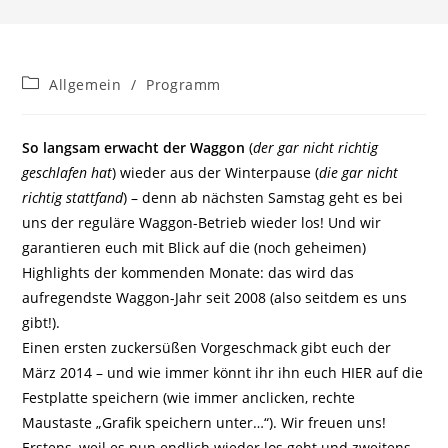
Beitrags-
Allgemein
/
Programm
Kategorie:
So langsam erwacht der Waggon
(
der gar nicht richtig
geschlafen hat
) wieder aus der Winterpause (
die gar nicht
richtig stattfand
) – denn ab nächsten Samstag geht es bei
uns der reguläre Waggon-Betrieb wieder los! Und wir
garantieren euch mit Blick auf die (noch geheimen)
Highlights der kommenden Monate: das wird das
aufregendste Waggon-Jahr seit 2008 (also seitdem es uns
gibt!).
Einen ersten zuckersüßen Vorgeschmack gibt euch der
März 2014 – und wie immer könnt ihr ihn euch HIER auf die
Festplatte speichern (wie immer anclicken, rechte
Maustaste „Grafik speichern unter…“). Wir freuen uns!
Erstens, weil es nun endlich wieder los geht und zweitens,