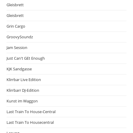
Gleisbrett
Gleisbrett
Grin Cargo
GroovySoundz
Jam Session
Just Can't GEt Enough
KJK Sandgasse
Klirrbar Live Edition
Klirrbarr DJ-Edition
Kunst im Waggon
Last Train To House-Central
Last Train To Housecentral