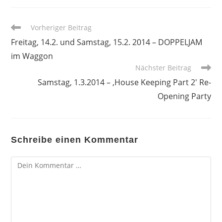
Weitere
Vorheriger Beitrag
Artikel
Freitag, 14.2. und Samstag, 15.2. 2014 – DOPPELJAM
ansehen
im Waggon
Nächster Beitrag
Samstag, 1.3.2014 – ‚House Keeping Part 2′ Re-
Opening Party
Schreibe einen Kommentar
Kommentar