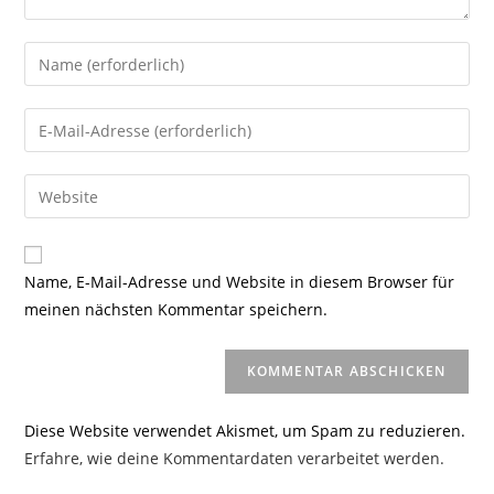
Gib
deinen
Namen
Gib
oder
deine
Benutzernamen
E-
Gib
zum
Mail-
deine
Kommentieren
Adresse
Website-
ein
zum
URL
Name, E-Mail-Adresse und Website in diesem Browser für
Kommentieren
ein
meinen nächsten Kommentar speichern.
ein
(optional)
Diese Website verwendet Akismet, um Spam zu reduzieren.
Erfahre, wie deine Kommentardaten verarbeitet werden.