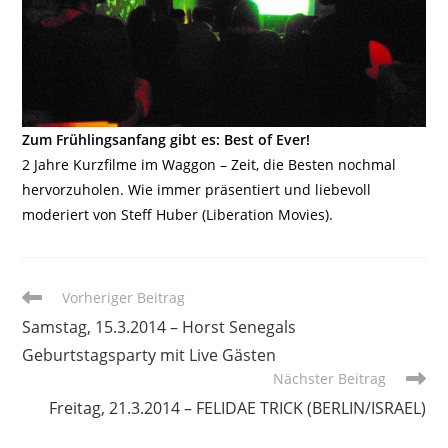
Zum Frühlingsanfang gibt es: Best of Ever!
2 Jahre Kurzfilme im Waggon – Zeit, die Besten nochmal
hervorzuholen. Wie immer präsentiert und liebevoll
moderiert von Steff Huber (Liberation Movies).
Weitere
Vorheriger Beitrag
Artikel
Samstag, 15.3.2014 – Horst Senegals
ansehen
Geburtstagsparty mit Live Gästen
Nächster Beitrag
Freitag, 21.3.2014 – FELIDAE TRICK (BERLIN/ISRAEL)