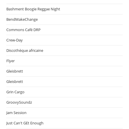
Bashment Boogie Reggae Night
BendMakeChange
Commons Café DRP
Crew-Day
Discothèque africaine
Flyer
Gleisbrett
Gleisbrett
Grin Cargo
GroovySoundz
Jam Session
Just Can't GEt Enough