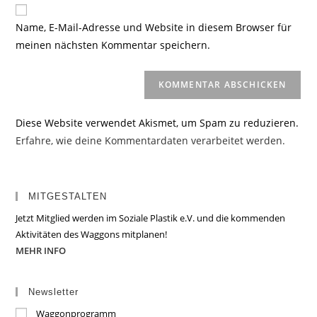
Website-
ein
zum
URL
Name, E-Mail-Adresse und Website in diesem Browser für
Kommentieren
ein
meinen nächsten Kommentar speichern.
ein
(optional)
Diese Website verwendet Akismet, um Spam zu reduzieren.
Erfahre, wie deine Kommentardaten verarbeitet werden.
MITGESTALTEN
Jetzt Mitglied werden im Soziale Plastik e.V. und die kommenden
Aktivitäten des Waggons mitplanen!
MEHR INFO
Newsletter
Waggonprogramm