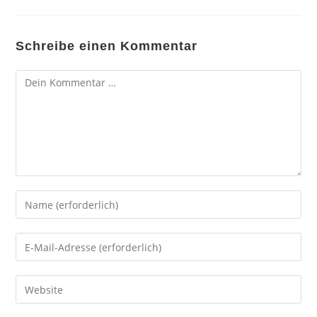
Schreibe einen Kommentar
Kommentar
Gib
deinen
Namen
Gib
oder
deine
Benutzernamen
E-
Gib
zum
Mail-
deine
Kommentieren
Adresse