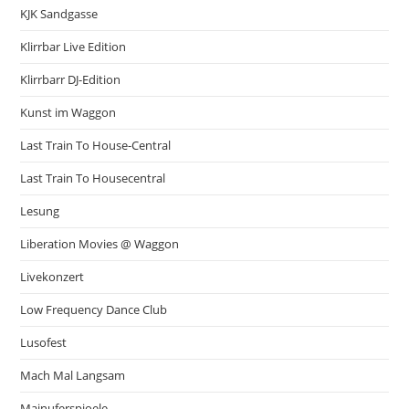
KJK Sandgasse
Klirrbar Live Edition
Klirrbarr DJ-Edition
Kunst im Waggon
Last Train To House-Central
Last Train To Housecentral
Lesung
Liberation Movies @ Waggon
Livekonzert
Low Frequency Dance Club
Lusofest
Mach Mal Langsam
Mainuferspioele