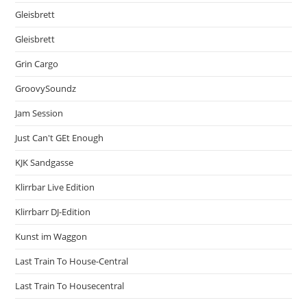
Gleisbrett
Gleisbrett
Grin Cargo
GroovySoundz
Jam Session
Just Can't GEt Enough
KJK Sandgasse
Klirrbar Live Edition
Klirrbarr DJ-Edition
Kunst im Waggon
Last Train To House-Central
Last Train To Housecentral