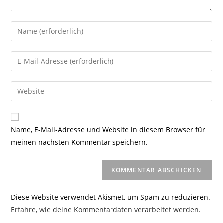
Gib
deinen
Namen
Gib
oder
deine
Benutzernamen
E-
Gib
zum
Mail-
deine
Kommentieren
Adresse
Website-
ein
zum
URL
Name, E-Mail-Adresse und Website in diesem Browser für
Kommentieren
ein
meinen nächsten Kommentar speichern.
ein
(optional)
Diese Website verwendet Akismet, um Spam zu reduzieren.
Erfahre, wie deine Kommentardaten verarbeitet werden.