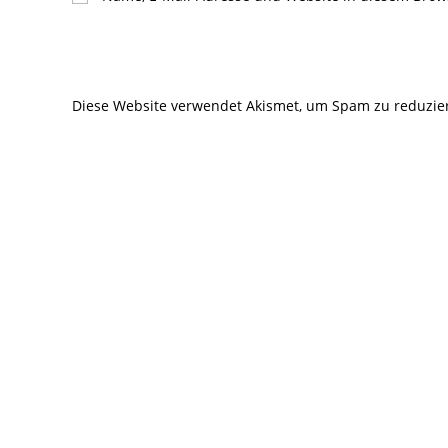
oder
Mail-
Benutzernamen
Adresse
zum
zum
Kommentieren
Kommentier
Diese Website verwendet Akismet, um Spam zu reduzie
ein
ein