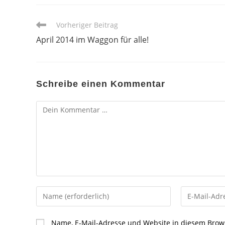
Weitere
Vorheriger Beitrag
Artikel
April 2014 im Waggon für alle!
ansehen
Schreibe einen Kommentar
Kommentar
Gib
Gib
deinen
deine
Namen
E-
Name, E-Mail-Adresse und Website in diesem Brow