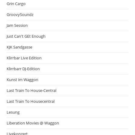
Grin Cargo
GroovySoundz
Jam Session
Just Can't GEt Enough
KJK Sandgasse
Klirrbar Live Edition
Klirrbarr DJ-Edition
Kunst im Waggon
Last Train To House-Central
Last Train To Housecentral
Lesung
Liberation Movies @ Waggon
Livekonzert