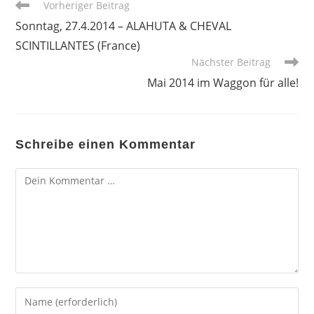
Weitere
Vorheriger Beitrag
Artikel
Sonntag, 27.4.2014 – ALAHUTA & CHEVAL
ansehen
SCINTILLANTES (France)
Nächster Beitrag
Mai 2014 im Waggon für alle!
Schreibe einen Kommentar
Kommentar
Gib
deinen