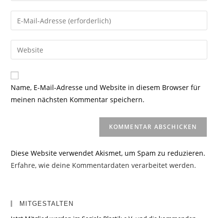
Namen
Gib
oder
deine
Benutzernamen
E-
Gib
zum
Mail-
deine
Kommentieren
Adresse
Website-
ein
zum
URL
Name, E-Mail-Adresse und Website in diesem Browser für
Kommentieren
ein
meinen nächsten Kommentar speichern.
ein
(optional)
Diese Website verwendet Akismet, um Spam zu reduzieren.
Erfahre, wie deine Kommentardaten verarbeitet werden.
MITGESTALTEN