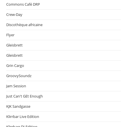
Commons Café DRP
Crew-Day
Discothèque africaine
Flyer
Gleisbrett
Gleisbrett
Grin Cargo
GroovySoundz
Jam Session
Just Can't GEt Enough
KJK Sandgasse
Klirrbar Live Edition
Klirrbarr DJ-Edition