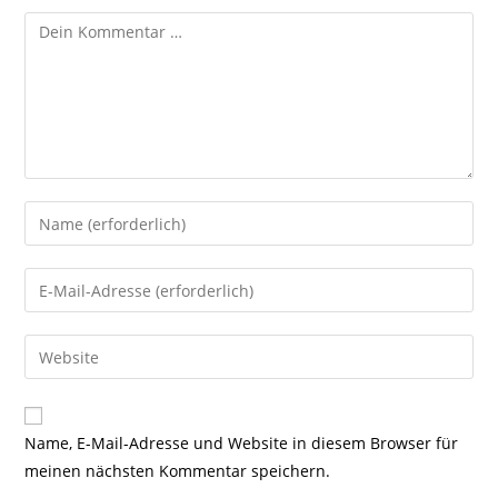
Kommentar
Gib
deinen
Namen
Gib
oder
deine
Benutzernamen
E-
Gib
zum
Mail-
deine
Kommentieren
Adresse
Website-
ein
zum
URL
Name, E-Mail-Adresse und Website in diesem Browser für
Kommentieren
ein
meinen nächsten Kommentar speichern.
ein
(optional)