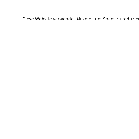
zum
zum
Kommentieren
Kommentier
Diese Website verwendet Akismet, um Spam zu reduzie
ein
ein