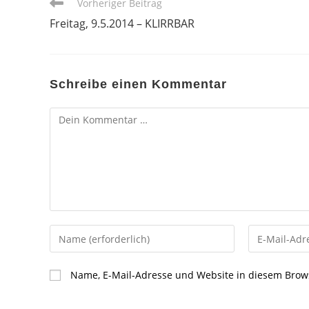
Weitere
Vorheriger Beitrag
Artikel
Freitag, 9.5.2014 – KLIRRBAR
ansehen
Schreibe einen Kommentar
Kommentar
Gib
Gib
deinen
deine
Namen
E-
Name, E-Mail-Adresse und Website in diesem Brow
oder
Mail-
Benutzernamen
Adresse