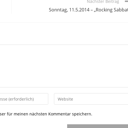
Nächster Beitrag
Sonntag, 11.5.2014 – „Rocking Sabba
Gib
deine
Website-
ser für meinen nächsten Kommentar speichern.
URL
ein