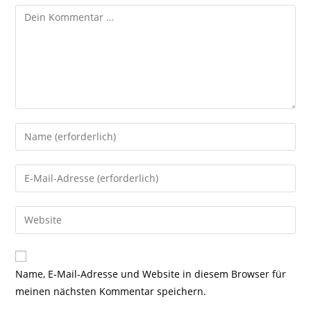
Kommentar
Gib
deinen
Namen
Gib
oder
deine
Benutzernamen
E-
Gib
zum
Mail-
deine
Kommentieren
Adresse
Website-
ein
zum
URL
Name, E-Mail-Adresse und Website in diesem Browser für
Kommentieren
ein
meinen nächsten Kommentar speichern.
ein
(optional)