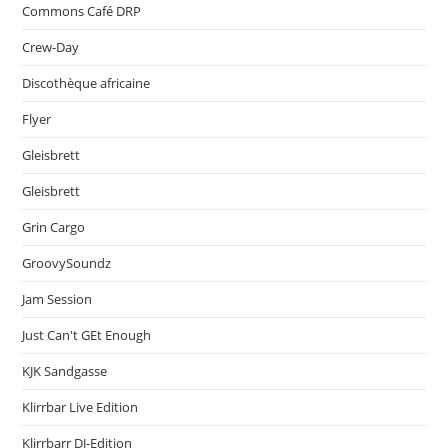
Commons Café DRP
Crew-Day
Discothèque africaine
Flyer
Gleisbrett
Gleisbrett
Grin Cargo
GroovySoundz
Jam Session
Just Can't GEt Enough
KJK Sandgasse
Klirrbar Live Edition
Klirrbarr DJ-Edition