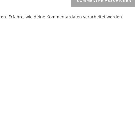
(optional)
en
ren.
Erfahre, wie deine Kommentardaten verarbeitet werden.