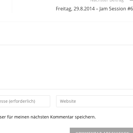
Freitag, 29.8.2014 – Jam Session #
Gib
deine
Website-
ser für meinen nächsten Kommentar speichern.
URL
ein