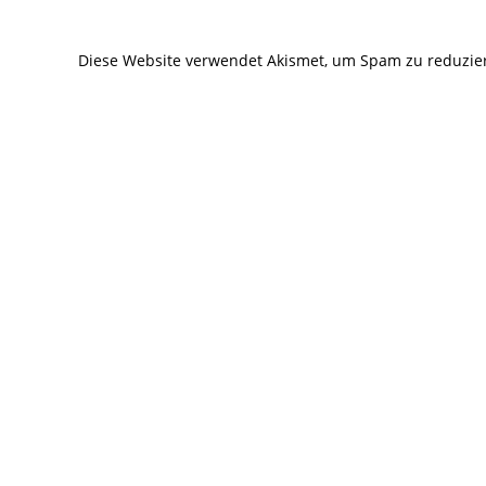
zum
zum
Kommentieren
Kommentier
Diese Website verwendet Akismet, um Spam zu reduzie
ein
ein