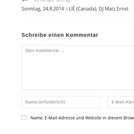
Artikel
Sonntag, 24.8.2014 – LIÉ (Canada), DJ Matz Ernst
ansehen
Schreibe einen Kommentar
Kommentar
Gib
Gib
deinen
deine
Namen
E-
Name, E-Mail-Adresse und Website in diesem Brow
oder
Mail-
Benutzernamen
Adresse