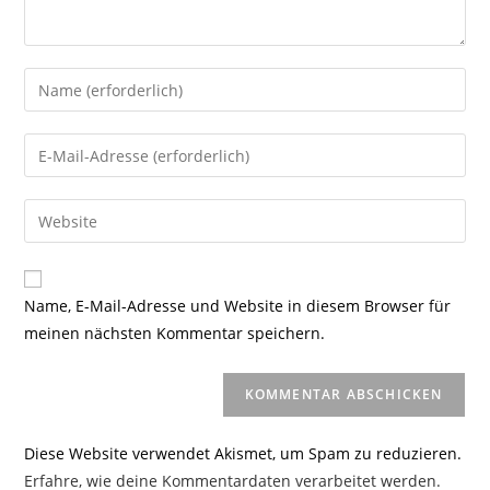
Gib
deinen
Namen
Gib
oder
deine
Benutzernamen
E-
Gib
zum
Mail-
deine
Kommentieren
Adresse
Website-
ein
zum
URL
Name, E-Mail-Adresse und Website in diesem Browser für
Kommentieren
ein
meinen nächsten Kommentar speichern.
ein
(optional)
Diese Website verwendet Akismet, um Spam zu reduzieren.
Erfahre, wie deine Kommentardaten verarbeitet werden.