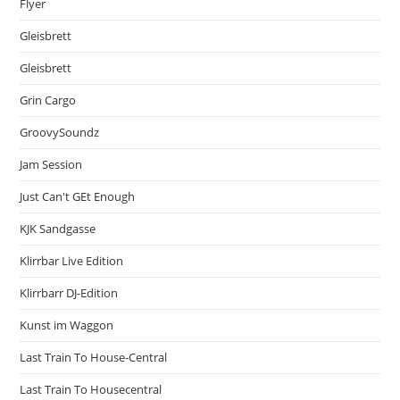
Flyer
Gleisbrett
Gleisbrett
Grin Cargo
GroovySoundz
Jam Session
Just Can't GEt Enough
KJK Sandgasse
Klirrbar Live Edition
Klirrbarr DJ-Edition
Kunst im Waggon
Last Train To House-Central
Last Train To Housecentral