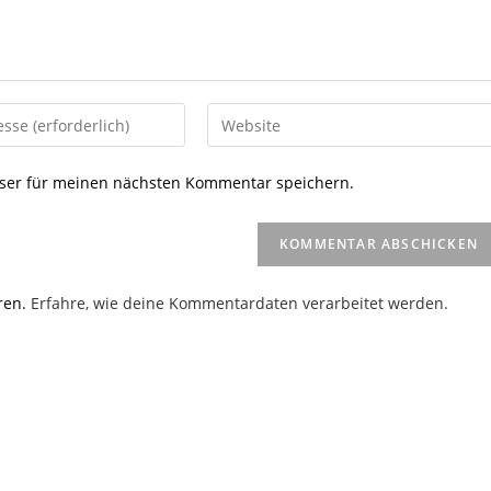
Gib
deine
Website-
ser für meinen nächsten Kommentar speichern.
URL
ein
(optional)
en
ren.
Erfahre, wie deine Kommentardaten verarbeitet werden.