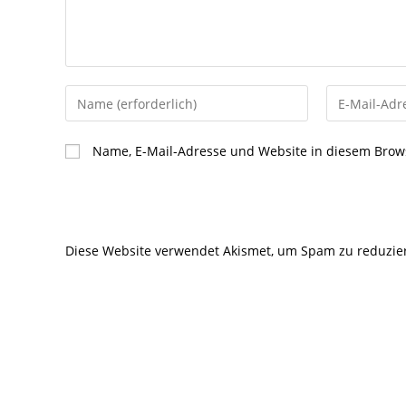
Gib
Gib
deinen
deine
Namen
E-
Name, E-Mail-Adresse und Website in diesem Brow
oder
Mail-
Benutzernamen
Adresse
zum
zum
Kommentieren
Kommentier
Diese Website verwendet Akismet, um Spam zu reduzie
ein
ein