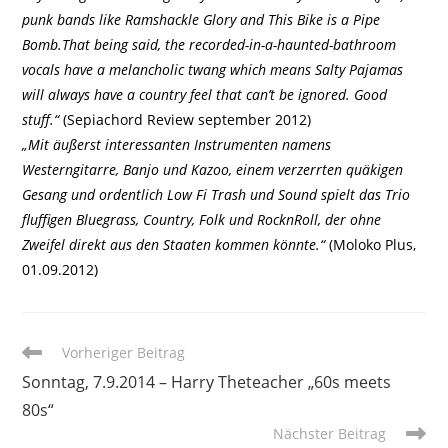
punk bands like Ramshackle Glory and This Bike is a Pipe
Bomb.That being said, the recorded-in-a-haunted-bathroom
vocals have a melancholic twang which means Salty Pajamas
will always have a country feel that can’t be ignored. Good
stuff.“
(Sepiachord Review september 2012)
„Mit äußerst interessanten Instrumenten namens
Westerngitarre, Banjo und Kazoo, einem verzerrten quäkigen
Gesang und ordentlich Low Fi Trash und Sound spielt das Trio
fluffigen Bluegrass, Country, Folk und RocknRoll, der ohne
Zweifel direkt aus den Staaten kommen könnte.“
(Moloko Plus,
01.09.2012)
Weitere
Vorheriger Beitrag
Artikel
Sonntag, 7.9.2014 – Harry Theteacher „60s meets
ansehen
80s“
Nächster Beitrag