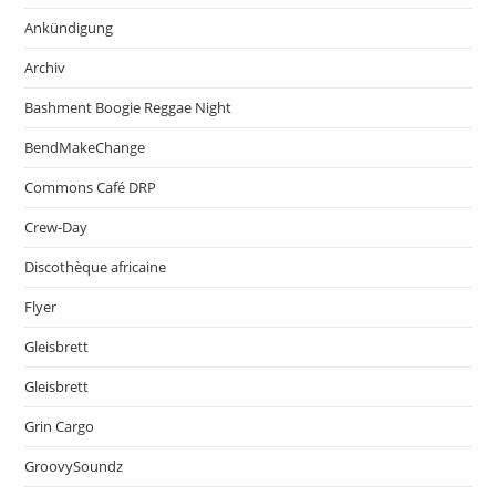
Ankündigung
Archiv
Bashment Boogie Reggae Night
BendMakeChange
Commons Café DRP
Crew-Day
Discothèque africaine
Flyer
Gleisbrett
Gleisbrett
Grin Cargo
GroovySoundz