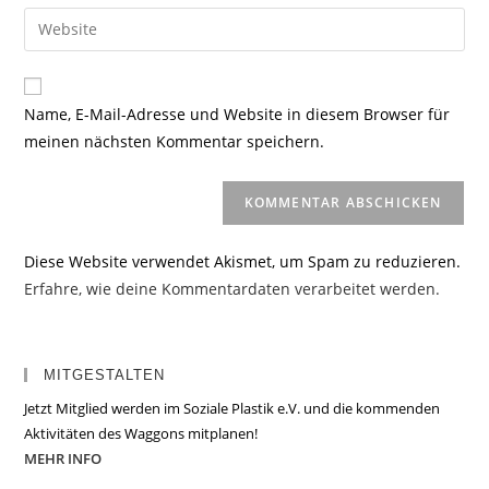
E-
Gib
zum
Mail-
deine
Kommentieren
Adresse
Website-
ein
zum
URL
Name, E-Mail-Adresse und Website in diesem Browser für
Kommentieren
ein
meinen nächsten Kommentar speichern.
ein
(optional)
Diese Website verwendet Akismet, um Spam zu reduzieren.
Erfahre, wie deine Kommentardaten verarbeitet werden.
MITGESTALTEN
Jetzt Mitglied werden im Soziale Plastik e.V. und die kommenden
Aktivitäten des Waggons mitplanen!
MEHR INFO