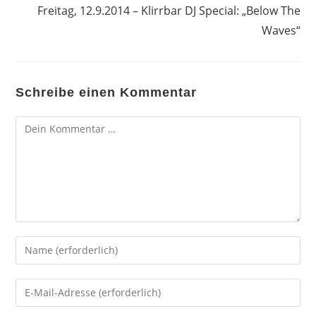
Freitag, 12.9.2014 – Klirrbar DJ Special: „Below The
Waves“
Schreibe einen Kommentar
Kommentar
Gib
deinen
Namen
Gib
oder
deine
Benutzernamen