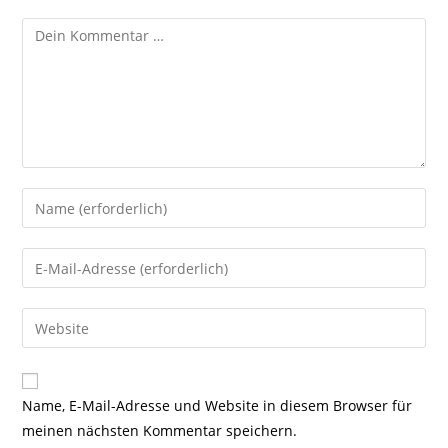
Kommentar
Gib
deinen
Namen
Gib
oder
deine
Benutzernamen
E-
Gib
zum
Mail-
deine
Kommentieren
Adresse
Website-
ein
zum
URL
Name, E-Mail-Adresse und Website in diesem Browser für
Kommentieren
ein
meinen nächsten Kommentar speichern.
ein
(optional)