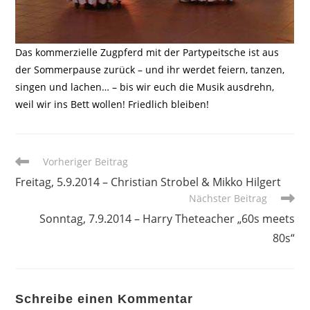
Das kommerzielle Zugpferd mit der Partypeitsche ist aus
der Sommerpause zurück – und ihr werdet feiern, tanzen,
singen und lachen… – bis wir euch die Musik ausdrehn,
weil wir ins Bett wollen! Friedlich bleiben!
Weitere
Vorheriger Beitrag
Artikel
Freitag, 5.9.2014 – Christian Strobel & Mikko Hilgert
ansehen
Nächster Beitrag
Sonntag, 7.9.2014 – Harry Theteacher „60s meets
80s“
Schreibe einen Kommentar