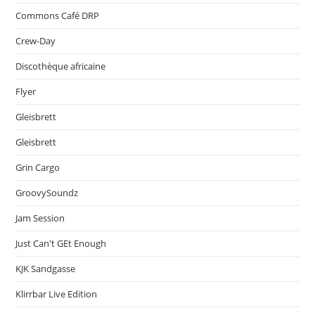
Commons Café DRP
Crew-Day
Discothèque africaine
Flyer
Gleisbrett
Gleisbrett
Grin Cargo
GroovySoundz
Jam Session
Just Can't GEt Enough
KJK Sandgasse
Klirrbar Live Edition