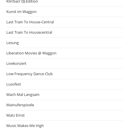
Klirrbarr DJ-Edition
Kunst im Waggon
Last Train To House-Central
Last Train To Housecentral
Lesung
Liberation Movies @ Waggon
Livekonzert
Low Frequency Dance Club
Lusofest
Mach Mal Langsam
Mainuferspioele
Matz Ernst
Music Makes Me High