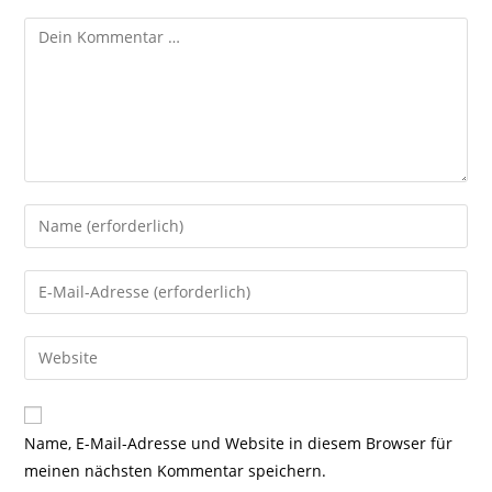
Kommentar
Gib
deinen
Namen
Gib
oder
deine
Benutzernamen
E-
Gib
zum
Mail-
deine
Kommentieren
Adresse
Website-
ein
zum
URL
Name, E-Mail-Adresse und Website in diesem Browser für
Kommentieren
ein
meinen nächsten Kommentar speichern.
ein
(optional)