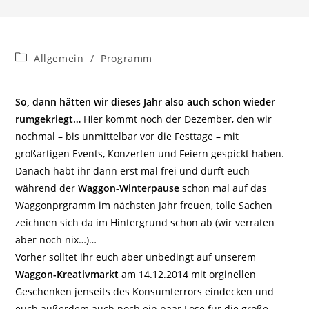
Beitrags-
Allgemein
/
Programm
Kategorie:
So, dann hätten wir dieses Jahr also auch schon wieder
rumgekriegt…
Hier kommt noch der Dezember, den wir
nochmal – bis unmittelbar vor die Festtage – mit
großartigen Events, Konzerten und Feiern gespickt haben.
Danach habt ihr dann erst mal frei und dürft euch
während der
Waggon-Winterpause
schon mal auf das
Waggonprgramm im nächsten Jahr freuen, tolle Sachen
zeichnen sich da im Hintergrund schon ab (wir verraten
aber noch nix…)…
Vorher solltet ihr euch aber unbedingt auf unserem
Waggon-Kreativmarkt
am 14.12.2014 mit orginellen
Geschenken jenseits des Konsumterrors eindecken und
euch außerdem auch noch ein paar Lose für die große