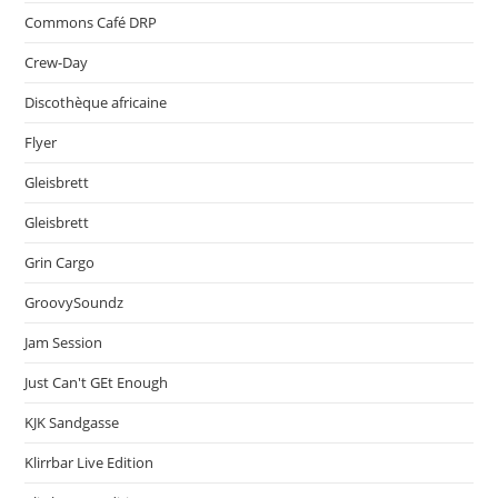
Commons Café DRP
Crew-Day
Discothèque africaine
Flyer
Gleisbrett
Gleisbrett
Grin Cargo
GroovySoundz
Jam Session
Just Can't GEt Enough
KJK Sandgasse
Klirrbar Live Edition