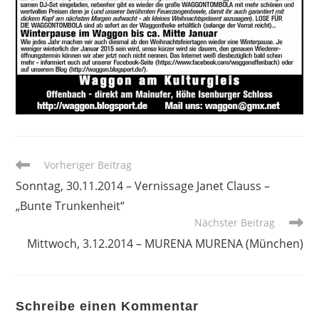
Weitere
Vorheriger Beitrag
Artikel
Sonntag, 30.11.2014 – Vernissage Janet Clauss –
ansehen
„Bunte Trunkenheit“
Nächster Beitrag
Mittwoch, 3.12.2014 – MURENA MURENA (München)
Schreibe einen Kommentar