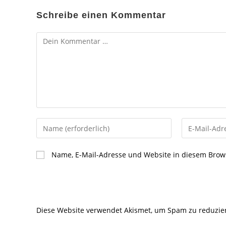
Schreibe einen Kommentar
Kommentar
Gib
Gib
deinen
deine
Namen
E-
Name, E-Mail-Adresse und Website in diesem Brow
oder
Mail-
Benutzernamen
Adresse
zum
zum
Kommentieren
Kommentier
Diese Website verwendet Akismet, um Spam zu reduzie
ein
ein