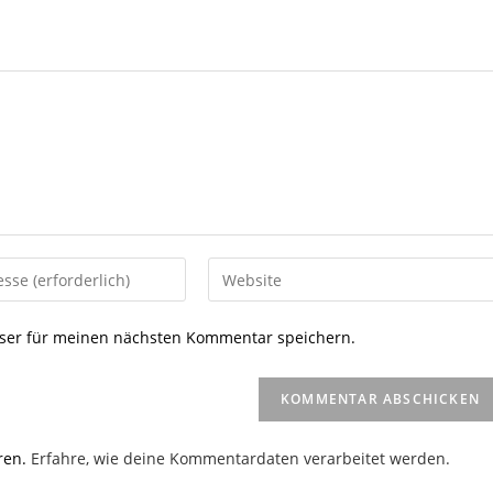
Gib
deine
Website-
ser für meinen nächsten Kommentar speichern.
URL
ein
(optional)
en
ren.
Erfahre, wie deine Kommentardaten verarbeitet werden.