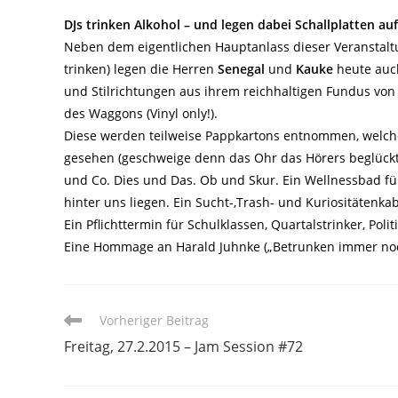
DJs trinken Alkohol – und legen dabei Schallplatten auf
Neben dem eigentlichen Hauptanlass dieser Veranstaltu
trinken) legen die Herren
Senegal
und
Kauke
heute auch
und Stilrichtungen aus ihrem reichhaltigen Fundus von S
des Waggons (Vinyl only!).
Diese werden teilweise Pappkartons entnommen, welche 
gesehen (geschweige denn das Ohr das Hörers beglückt)
und Co. Dies und Das. Ob und Skur. Ein Wellnessbad f
hinter uns liegen. Ein Sucht-,Trash- und Kuriositätenka
Ein Pflichttermin für Schulklassen, Quartalstrinker, Po
Eine Hommage an Harald Juhnke („Betrunken immer noc
Weitere
Vorheriger Beitrag
Artikel
Freitag, 27.2.2015 – Jam Session #72
ansehen