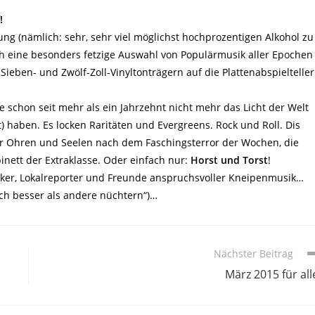
!
ng (nämlich: sehr, sehr viel möglichst hochprozentigen Alkohol zu
 eine besonders fetzige Auswahl von Populärmusik aller Epochen
ieben- und Zwölf-Zoll-Vinyltonträgern auf die Plattenabspielteller
schon seit mehr als ein Jahrzehnt nicht mehr das Licht der Welt
 haben. Es locken Raritäten und Evergreens. Rock und Roll. Dis
ür Ohren und Seelen nach dem Faschingsterror der Wochen, die
binett der Extraklasse. Oder einfach nur:
Horst und Torst
!
litiker, Lokalreporter und Freunde anspruchsvoller Kneipenmusik…
h besser als andere nüchtern“)…
Nächster Beitrag
März 2015 für all