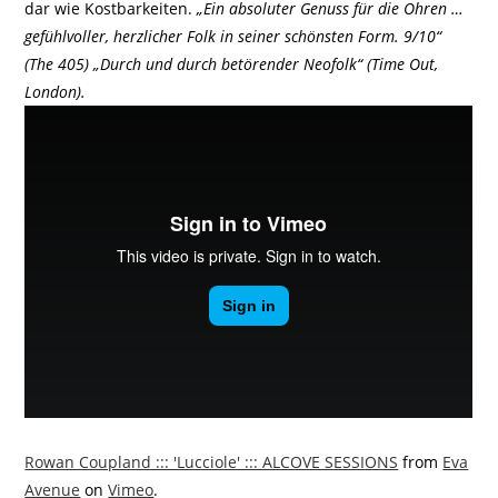
dar wie Kostbarkeiten.
„Ein absoluter Genuss für die Ohren …
gefühlvoller, herzlicher Folk in seiner schönsten Form. 9/10“
(The 405) „Durch und durch betörender Neofolk“ (Time Out,
London).
Rowan Coupland ::: 'Lucciole' ::: ALCOVE SESSIONS
from
Eva
Avenue
on
Vimeo
.