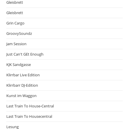
Gleisbrett
Gleisbrett
Grin Cargo
GroovySoundz
Jam Session
Just Can't GEt Enough
KJK Sandgasse
Klirrbar Live Edition
Klirrbarr DJ-Edition
Kunst im Waggon
Last Train To House-Central
Last Train To Housecentral
Lesung