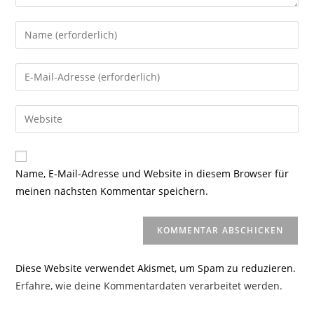
Gib
deinen
Namen
Gib
oder
deine
Benutzernamen
E-
Gib
zum
Mail-
deine
Kommentieren
Adresse
Website-
ein
zum
URL
Name, E-Mail-Adresse und Website in diesem Browser für
Kommentieren
ein
meinen nächsten Kommentar speichern.
ein
(optional)
Diese Website verwendet Akismet, um Spam zu reduzieren.
Erfahre, wie deine Kommentardaten verarbeitet werden.