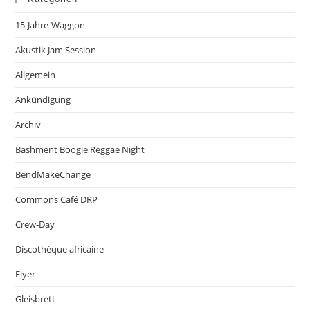
15-Jahre-Waggon
Akustik Jam Session
Allgemein
Ankündigung
Archiv
Bashment Boogie Reggae Night
BendMakeChange
Commons Café DRP
Crew-Day
Discothèque africaine
Flyer
Gleisbrett