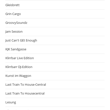
Gleisbrett
Grin Cargo
GroovySoundz
Jam Session
Just Can't GEt Enough
KJK Sandgasse
Klirrbar Live Edition
Klirrbarr DJ-Edition
Kunst im Waggon
Last Train To House-Central
Last Train To Housecentral
Lesung