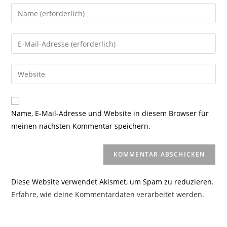
Gib
deinen
Namen
Gib
oder
deine
Benutzernamen
E-
Gib
zum
Mail-
deine
Kommentieren
Adresse
Website-
ein
zum
URL
Name, E-Mail-Adresse und Website in diesem Browser für
Kommentieren
ein
meinen nächsten Kommentar speichern.
ein
(optional)
Diese Website verwendet Akismet, um Spam zu reduzieren.
Erfahre, wie deine Kommentardaten verarbeitet werden.