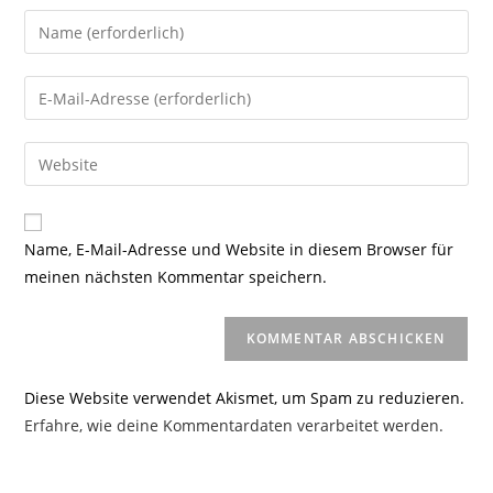
Gib
deinen
Namen
Gib
oder
deine
Benutzernamen
E-
Gib
zum
Mail-
deine
Kommentieren
Adresse
Website-
ein
zum
URL
Name, E-Mail-Adresse und Website in diesem Browser für
Kommentieren
ein
meinen nächsten Kommentar speichern.
ein
(optional)
Diese Website verwendet Akismet, um Spam zu reduzieren.
Erfahre, wie deine Kommentardaten verarbeitet werden.