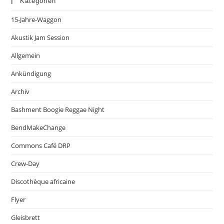
Kategorien
15-Jahre-Waggon
Akustik Jam Session
Allgemein
Ankündigung
Archiv
Bashment Boogie Reggae Night
BendMakeChange
Commons Café DRP
Crew-Day
Discothèque africaine
Flyer
Gleisbrett