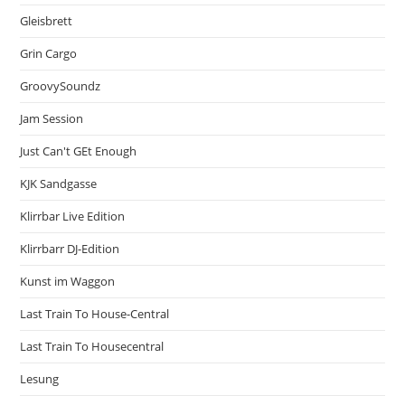
Gleisbrett
Grin Cargo
GroovySoundz
Jam Session
Just Can't GEt Enough
KJK Sandgasse
Klirrbar Live Edition
Klirrbarr DJ-Edition
Kunst im Waggon
Last Train To House-Central
Last Train To Housecentral
Lesung