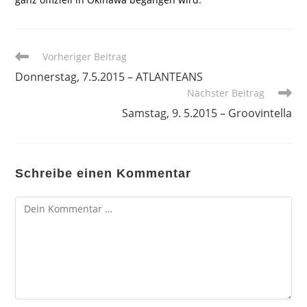
Weitere
Vorheriger Beitrag
Artikel
Donnerstag, 7.5.2015 – ATLANTEANS
ansehen
Nächster Beitrag
Samstag, 9. 5.2015 – Groovintella
Schreibe einen Kommentar
Kommentar