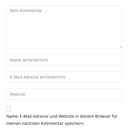
Kommentar
Gib
deinen
Namen
Gib
oder
deine
Benutzernamen
E-
Gib
zum
Mail-
deine
Kommentieren
Adresse
Website-
ein
zum
URL
Name, E-Mail-Adresse und Website in diesem Browser für
Kommentieren
ein
meinen nächsten Kommentar speichern.
ein
(optional)