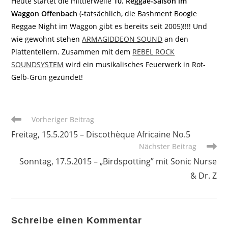
Heute startet die mittlerweile
10. Reggae-Saison im
Waggon Offenbach
(-tatsächlich, die Bashment Boogie
Reggae Night im Waggon gibt es bereits seit 2005)!!!! Und
wie gewohnt stehen
ARMAGIDDEON SOUND
an den
Plattentellern. Zusammen mit dem
REBEL ROCK
SOUNDSYSTEM
wird ein musikalisches Feuerwerk in Rot-
Gelb-Grün gezündet!
Weitere
Vorheriger Beitrag
Artikel
Freitag, 15.5.2015 – Discothèque Africaine No.5
ansehen
Nächster Beitrag
Sonntag, 17.5.2015 – „Birdspotting” mit Sonic Nurse
& Dr. Z
Schreibe einen Kommentar