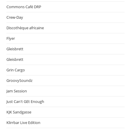
Commons Café DRP
Crew-Day
Discothèque africaine
Flyer
Gleisbrett
Gleisbrett
Grin Cargo
GroovySoundz
Jam Session
Just Can't GEt Enough
KJK Sandgasse
Klirrbar Live Edition