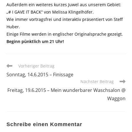
Außerdem ein weiteres kurzes Juwel aus unserem Gebiet:
„# I GAVE IT BACK“ von Melissa Klingelhöfer.
Wie immer vortragsfrei und interaktiv präsentiert von Steff
Huber.
Einige Filme werden in englischer Originalsprache gezeigt.
Beginn pünktlich um 21 Uhr!
Weitere
Vorheriger Beitrag
Artikel
Sonntag, 14.6.2015 – Finissage
ansehen
Nächster Beitrag
Freitag, 19.6.2015 – Mein wunderbarer Waschsalon @
Waggon
Schreibe einen Kommentar