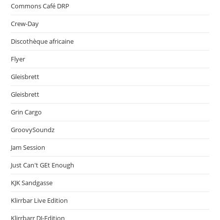
Commons Café DRP
Crew-Day
Discothèque africaine
Flyer
Gleisbrett
Gleisbrett
Grin Cargo
GroovySoundz
Jam Session
Just Can't GEt Enough
KJK Sandgasse
Klirrbar Live Edition
Klirrbarr DJ-Edition