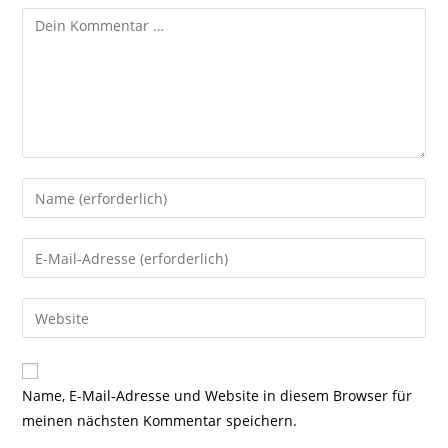
Kommentar
Gib
deinen
Namen
Gib
oder
deine
Benutzernamen
E-
Gib
zum
Mail-
deine
Kommentieren
Adresse
Website-
ein
zum
URL
Name, E-Mail-Adresse und Website in diesem Browser für
Kommentieren
ein
meinen nächsten Kommentar speichern.
ein
(optional)