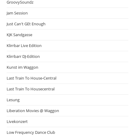
GroovySoundz
Jam Session
Just Can't GEt Enough
KJK Sandgasse
Klirrbar Live Edition
Klirrbarr DJ-Edition
Kunst im Waggon
Last Train To House-Central
Last Train To Housecentral
Lesung
Liberation Movies @ Waggon
Livekonzert
Low Frequency Dance Club