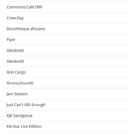
Commons Café DRP
Crew-Day
Discothèque africaine
Flyer
Gleisbrett
Gleisbrett
Grin Cargo
GroovySoundz
Jam Session
Just Can't GEt Enough
KJK Sandgasse
Klirrbar Live Edition