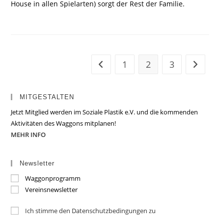
House in allen Spielarten) sorgt der Rest der Familie.
1
2
3
Zur vorherigen Seite
Zur näc
MITGESTALTEN
Jetzt Mitglied werden im Soziale Plastik e.V. und die kommenden
Aktivitäten des Waggons mitplanen!
MEHR INFO
Newsletter
Waggonprogramm
Vereinsnewsletter
Ich stimme den Datenschutzbedingungen zu