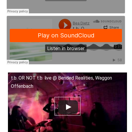
t.b. OR NOT t.b. live @ Bended Realities, Waggon
Offenbach