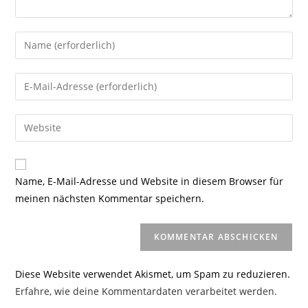
Gib
deinen
Namen
Gib
oder
deine
Benutzernamen
E-
Gib
zum
Mail-
deine
Kommentieren
Adresse
Website-
ein
zum
URL
Name, E-Mail-Adresse und Website in diesem Browser für
Kommentieren
ein
meinen nächsten Kommentar speichern.
ein
(optional)
Diese Website verwendet Akismet, um Spam zu reduzieren.
Erfahre, wie deine Kommentardaten verarbeitet werden.