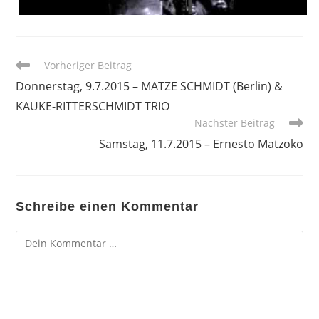
Weitere
Vorheriger Beitrag
Artikel
Donnerstag, 9.7.2015 – MATZE SCHMIDT (Berlin) &
ansehen
KAUKE-RITTERSCHMIDT TRIO
Nächster Beitrag
Samstag, 11.7.2015 – Ernesto Matzoko
Schreibe einen Kommentar
Kommentar