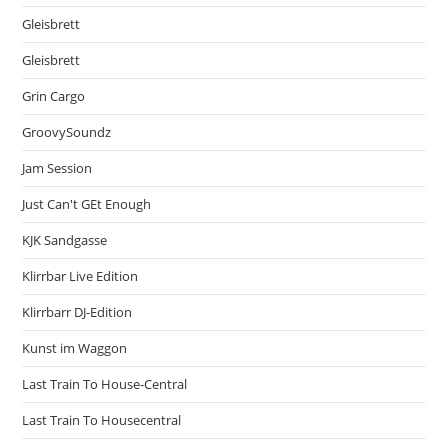
Gleisbrett
Gleisbrett
Grin Cargo
GroovySoundz
Jam Session
Just Can't GEt Enough
KJK Sandgasse
Klirrbar Live Edition
Klirrbarr DJ-Edition
Kunst im Waggon
Last Train To House-Central
Last Train To Housecentral