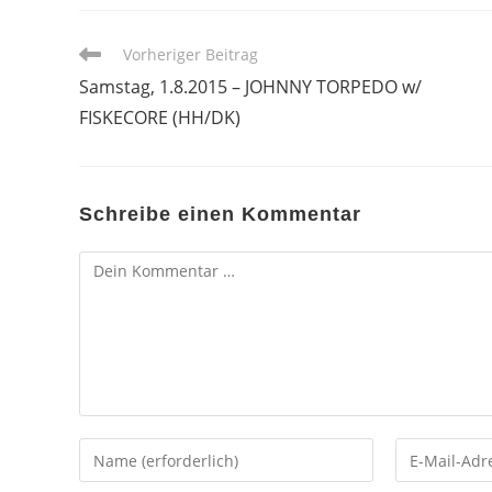
Weitere
Vorheriger Beitrag
Artikel
Samstag, 1.8.2015 – JOHNNY TORPEDO w/
ansehen
FISKECORE (HH/DK)
Schreibe einen Kommentar
Kommentar
Gib
Gib
deinen
deine