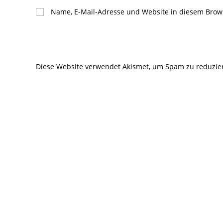
Namen
E-
Name, E-Mail-Adresse und Website in diesem Brow
oder
Mail-
Benutzernamen
Adresse
zum
zum
Kommentieren
Kommentier
Diese Website verwendet Akismet, um Spam zu reduzie
ein
ein