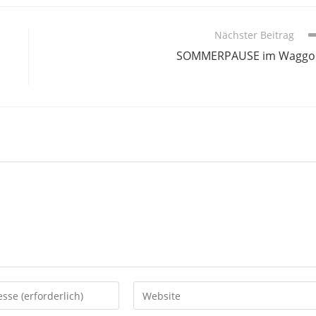
Nächster Beitrag
SOMMERPAUSE im Waggo
Gib
deine