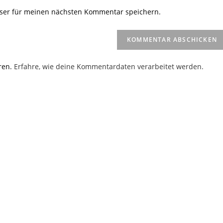
Website-
ser für meinen nächsten Kommentar speichern.
URL
ein
(optional)
en
ren.
Erfahre, wie deine Kommentardaten verarbeitet werden.