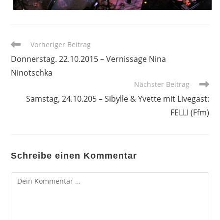
Weitere
Vorheriger Beitrag
Artikel
Donnerstag. 22.10.2015 – Vernissage Nina
ansehen
Ninotschka
Nächster Beitrag
Samstag, 24.10.205 – Sibylle & Yvette mit Livegast:
FELLI (Ffm)
Schreibe einen Kommentar
Kommentar