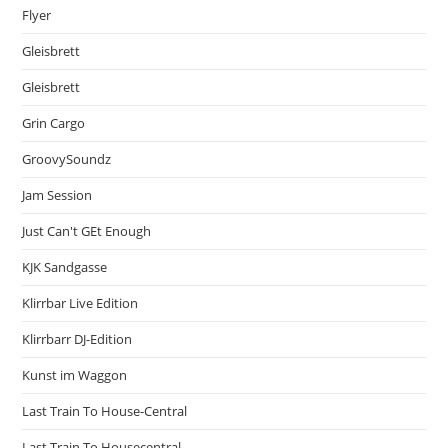
Flyer
Gleisbrett
Gleisbrett
Grin Cargo
GroovySoundz
Jam Session
Just Can't GEt Enough
KJK Sandgasse
Klirrbar Live Edition
Klirrbarr DJ-Edition
Kunst im Waggon
Last Train To House-Central
Last Train To Housecentral