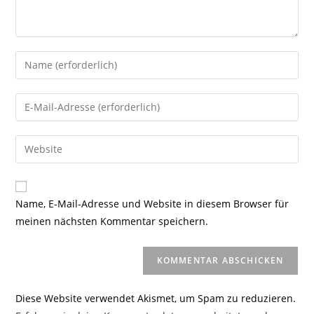
Gib
deinen
Namen
Gib
oder
deine
Benutzernamen
E-
Gib
zum
Mail-
deine
Kommentieren
Adresse
Website-
ein
zum
URL
Name, E-Mail-Adresse und Website in diesem Browser für
Kommentieren
ein
meinen nächsten Kommentar speichern.
ein
(optional)
Diese Website verwendet Akismet, um Spam zu reduzieren.