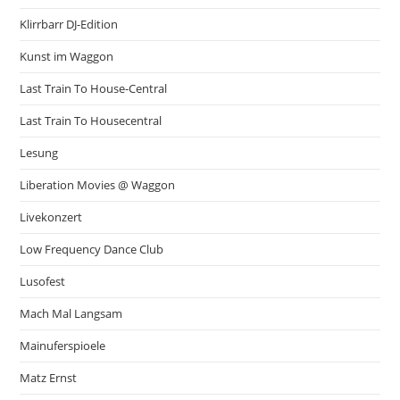
Klirrbarr DJ-Edition
Kunst im Waggon
Last Train To House-Central
Last Train To Housecentral
Lesung
Liberation Movies @ Waggon
Livekonzert
Low Frequency Dance Club
Lusofest
Mach Mal Langsam
Mainuferspioele
Matz Ernst