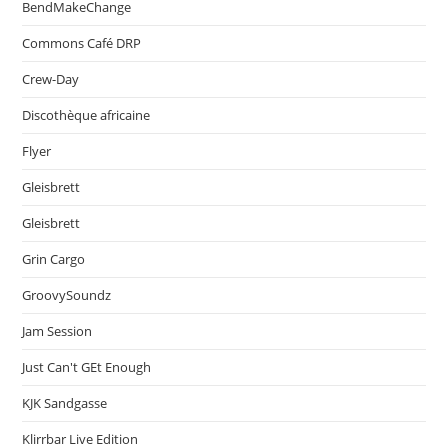
BendMakeChange
Commons Café DRP
Crew-Day
Discothèque africaine
Flyer
Gleisbrett
Gleisbrett
Grin Cargo
GroovySoundz
Jam Session
Just Can't GEt Enough
KJK Sandgasse
Klirrbar Live Edition