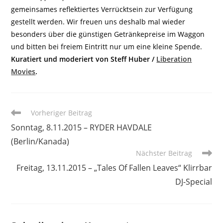
gemeinsames reflektiertes Verrücktsein zur Verfügung
gestellt werden. Wir freuen uns deshalb mal wieder
besonders über die günstigen Getränkepreise im Waggon
und bitten bei freiem Eintritt nur um eine kleine Spende.
Kuratiert und moderiert von Steff Huber /
Liberation
Movies
.
Weitere
Vorheriger Beitrag
Artikel
Sonntag, 8.11.2015 – RYDER HAVDALE
ansehen
(Berlin/Kanada)
Nächster Beitrag
Freitag, 13.11.2015 – „Tales Of Fallen Leaves“ Klirrbar
DJ-Special