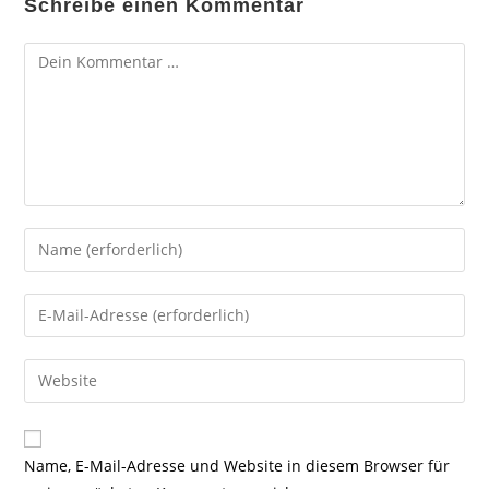
Schreibe einen Kommentar
Kommentar
Gib
deinen
Namen
Gib
oder
deine
Benutzernamen
E-
Gib
zum
Mail-
deine
Kommentieren
Adresse
Website-
ein
zum
URL
Name, E-Mail-Adresse und Website in diesem Browser für
Kommentieren
ein