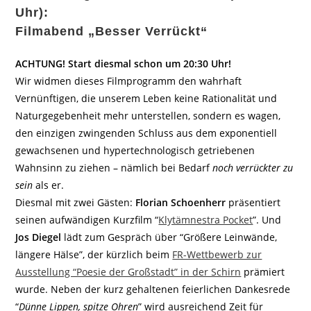
Uhr):
Filmabend „Besser Verrückt“
ACHTUNG! Start diesmal schon um 20:30 Uhr!
Wir widmen dieses Filmprogramm den wahrhaft
Vernünftigen, die unserem Leben keine Rationalität und
Naturgegebenheit mehr unterstellen, sondern es wagen,
den einzigen zwingenden Schluss aus dem exponentiell
gewachsenen und hypertechnologisch getriebenen
Wahnsinn zu ziehen – nämlich bei Bedarf
noch verrückter zu
sein
als er.
Diesmal mit zwei Gästen:
Florian Schoenherr
präsentiert
seinen aufwändigen Kurzfilm “
Klytämnestra Pocket
”. Und
Jos Diegel
lädt zum Gespräch über “Größere Leinwände,
längere Hälse”, der kürzlich beim
FR-Wettbewerb zur
Ausstellung “Poesie der Großstadt” in der Schirn
prämiert
wurde. Neben der kurz gehaltenen feierlichen Dankesrede
“
Dünne Lippen, spitze Ohren
” wird ausreichend Zeit für