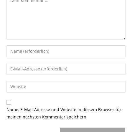
Gib
deinen
Namen
Gib
oder
deine
Benutzernamen
E-
Gib
zum
Mail-
deine
Kommentieren
Adresse
Website-
ein
zum
URL
Name, E-Mail-Adresse und Website in diesem Browser für
Kommentieren
ein
meinen nächsten Kommentar speichern.
ein
(optional)