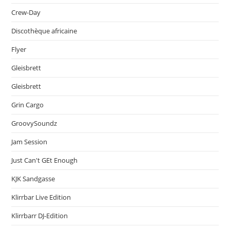
Crew-Day
Discothèque africaine
Flyer
Gleisbrett
Gleisbrett
Grin Cargo
GroovySoundz
Jam Session
Just Can't GEt Enough
KJK Sandgasse
Klirrbar Live Edition
Klirrbarr DJ-Edition