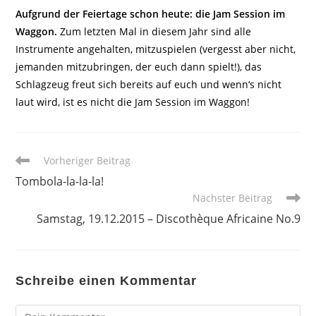
Aufgrund der Feiertage schon heute: die Jam Session im
Waggon.
Zum letzten Mal in diesem Jahr sind alle
Instrumente angehalten, mitzuspielen (vergesst aber nicht,
jemanden mitzubringen, der euch dann spielt!), das
Schlagzeug freut sich bereits auf euch und wenn‘s nicht
laut wird, ist es nicht die Jam Session im Waggon!
Weitere
Vorheriger Beitrag
Artikel
Tombola-la-la-la!
ansehen
Nächster Beitrag
Samstag, 19.12.2015 – Discothèque Africaine No.9
Schreibe einen Kommentar
Kommentar