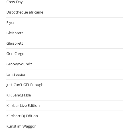
Crew-Day
Discothèque africaine
Flyer
Gleisbrett
Gleisbrett
Grin Cargo
GroovySoundz
Jam Session
Just Can't GEt Enough
KJK Sandgasse
Klirrbar Live Edition
Klirrbarr DJ-Edition
Kunst im Waggon