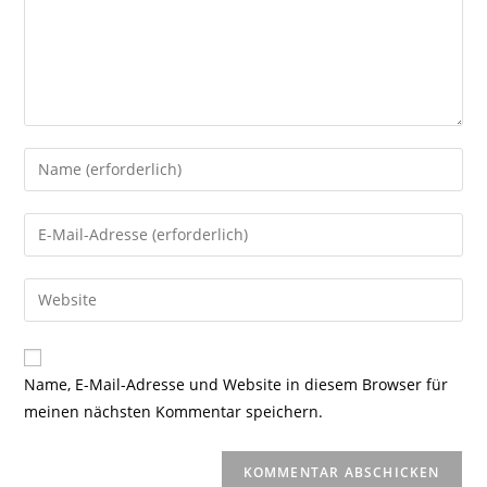
Gib
deinen
Namen
Gib
oder
deine
Benutzernamen
E-
Gib
zum
Mail-
deine
Kommentieren
Adresse
Website-
ein
zum
URL
Name, E-Mail-Adresse und Website in diesem Browser für
Kommentieren
ein
meinen nächsten Kommentar speichern.
ein
(optional)