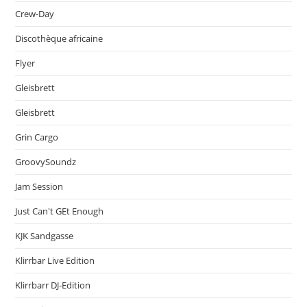
Crew-Day
Discothèque africaine
Flyer
Gleisbrett
Gleisbrett
Grin Cargo
GroovySoundz
Jam Session
Just Can't GEt Enough
KJK Sandgasse
Klirrbar Live Edition
Klirrbarr DJ-Edition