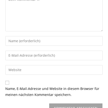
Gib
deinen
Namen
Gib
oder
deine
Benutzernamen
E-
Gib
zum
Mail-
deine
Kommentieren
Adresse
Website-
ein
zum
URL
Name, E-Mail-Adresse und Website in diesem Browser für
Kommentieren
ein
meinen nächsten Kommentar speichern.
ein
(optional)