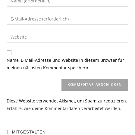
deinen
Namen
Gib
oder
deine
Benutzernamen
E-
Gib
zum
Mail-
deine
Kommentieren
Adresse
Website-
ein
zum
URL
Name, E-Mail-Adresse und Website in diesem Browser für
Kommentieren
ein
meinen nächsten Kommentar speichern.
ein
(optional)
Diese Website verwendet Akismet, um Spam zu reduzieren.
Erfahre, wie deine Kommentardaten verarbeitet werden.
MITGESTALTEN