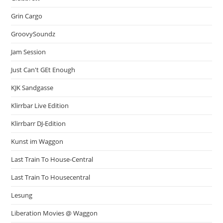
Grin Cargo
GroovySoundz
Jam Session
Just Can't GEt Enough
KJK Sandgasse
Klirrbar Live Edition
Klirrbarr DJ-Edition
Kunst im Waggon
Last Train To House-Central
Last Train To Housecentral
Lesung
Liberation Movies @ Waggon