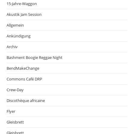
15-Jahre-Waggon
Akustik Jam Session
Allgemein
Ankündigung
Archiv
Bashment Boogie Reggae Night
BendMakeChange
Commons Café DRP
Crew-Day
Discothèque africaine
Flyer
Gleisbrett
Gleisbrett