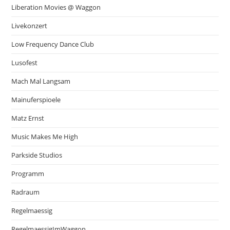
Liberation Movies @ Waggon
Livekonzert
Low Frequency Dance Club
Lusofest
Mach Mal Langsam
Mainuferspioele
Matz Ernst
Music Makes Me High
Parkside Studios
Programm
Radraum
Regelmaessig
RegelmaessigImWaggon