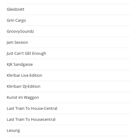
Gleisbrett
Grin Cargo
GroovySoundz
Jam Session
Just Can't GEt Enough
KJK Sandgasse
Klirrbar Live Edition
Klirrbarr DJ-Edition
Kunst im Waggon
Last Train To House-Central
Last Train To Housecentral
Lesung