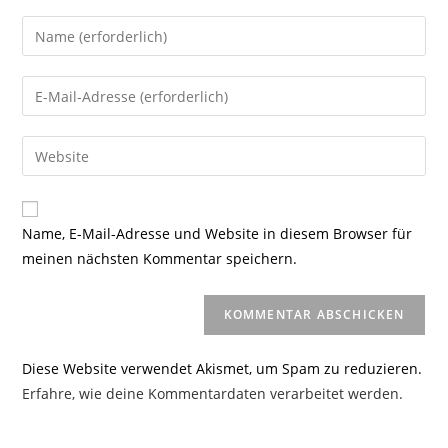
Gib
deinen
Namen
Gib
oder
deine
Benutzernamen
E-
Gib
zum
Mail-
deine
Kommentieren
Adresse
Website-
ein
zum
URL
Name, E-Mail-Adresse und Website in diesem Browser für
Kommentieren
ein
meinen nächsten Kommentar speichern.
ein
(optional)
Diese Website verwendet Akismet, um Spam zu reduzieren.
Erfahre, wie deine Kommentardaten verarbeitet werden.