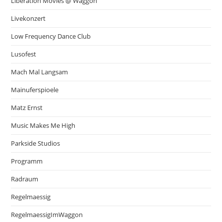
Liberation Movies @ Waggon
Livekonzert
Low Frequency Dance Club
Lusofest
Mach Mal Langsam
Mainuferspioele
Matz Ernst
Music Makes Me High
Parkside Studios
Programm
Radraum
Regelmaessig
RegelmaessigImWaggon