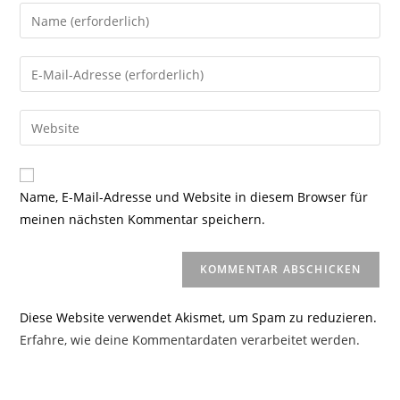
Gib
deinen
Namen
Gib
oder
deine
Benutzernamen
E-
Gib
zum
Mail-
deine
Kommentieren
Adresse
Website-
ein
zum
URL
Name, E-Mail-Adresse und Website in diesem Browser für
Kommentieren
ein
meinen nächsten Kommentar speichern.
ein
(optional)
Diese Website verwendet Akismet, um Spam zu reduzieren.
Erfahre, wie deine Kommentardaten verarbeitet werden.