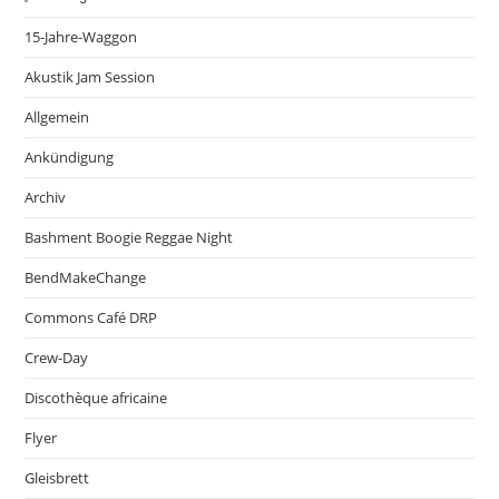
15-Jahre-Waggon
Akustik Jam Session
Allgemein
Ankündigung
Archiv
Bashment Boogie Reggae Night
BendMakeChange
Commons Café DRP
Crew-Day
Discothèque africaine
Flyer
Gleisbrett