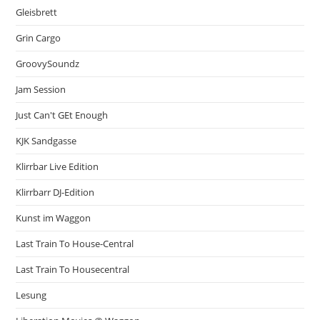
Gleisbrett
Grin Cargo
GroovySoundz
Jam Session
Just Can't GEt Enough
KJK Sandgasse
Klirrbar Live Edition
Klirrbarr DJ-Edition
Kunst im Waggon
Last Train To House-Central
Last Train To Housecentral
Lesung