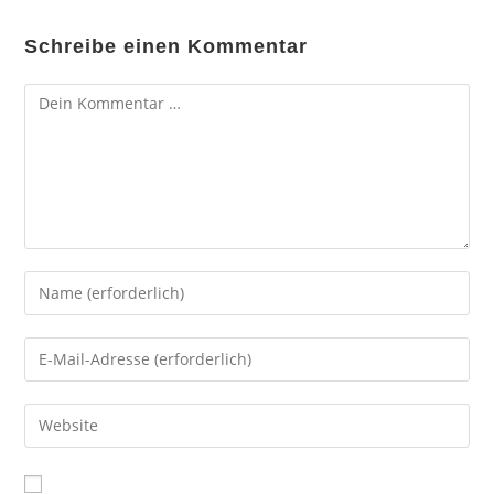
Schreibe einen Kommentar
Kommentar
Gib
deinen
Namen
Gib
oder
deine
Benutzernamen
E-
Gib
zum
Mail-
deine
Kommentieren
Adresse
Website-
ein
zum