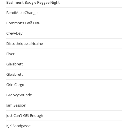
Bashment Boogie Reggae Night
BendMakeChange
Commons Café DRP
Crew-Day
Discothèque africaine
Flyer
Gleisbrett
Gleisbrett
Grin Cargo
GroovySoundz
Jam Session
Just Can't GEt Enough
KJK Sandgasse