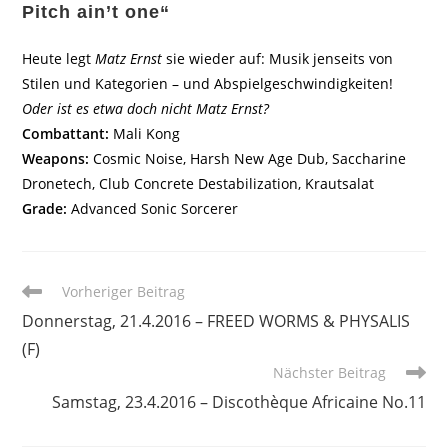
Pitch ain’t one“
Heute legt
Matz Ernst
sie wieder auf: Musik jenseits von
Stilen und Kategorien – und Abspielgeschwindigkeiten!
Oder ist es etwa doch nicht Matz Ernst?
Combattant:
Mali Kong
Weapons:
Cosmic Noise, Harsh New Age Dub, Saccharine
Dronetech, Club Concrete Destabilization, Krautsalat
Grade:
Advanced Sonic Sorcerer
Weitere
Vorheriger Beitrag
Artikel
Donnerstag, 21.4.2016 – FREED WORMS & PHYSALIS
ansehen
(F)
Nächster Beitrag
Samstag, 23.4.2016 – Discothèque Africaine No.11