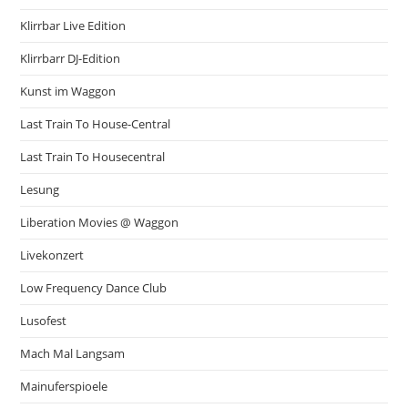
Klirrbar Live Edition
Klirrbarr DJ-Edition
Kunst im Waggon
Last Train To House-Central
Last Train To Housecentral
Lesung
Liberation Movies @ Waggon
Livekonzert
Low Frequency Dance Club
Lusofest
Mach Mal Langsam
Mainuferspioele