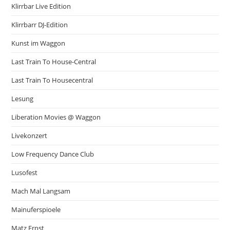
Klirrbar Live Edition
Klirrbarr DJ-Edition
Kunst im Waggon
Last Train To House-Central
Last Train To Housecentral
Lesung
Liberation Movies @ Waggon
Livekonzert
Low Frequency Dance Club
Lusofest
Mach Mal Langsam
Mainuferspioele
Matz Ernst