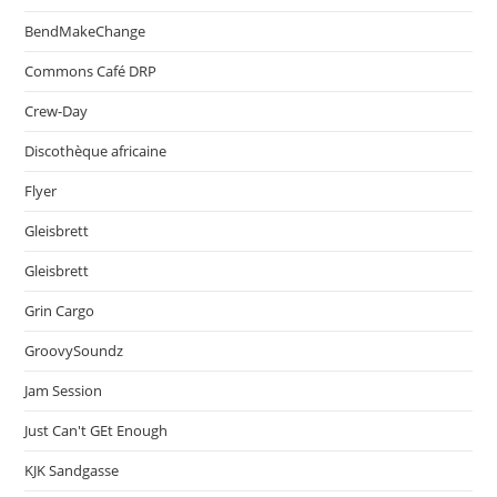
BendMakeChange
Commons Café DRP
Crew-Day
Discothèque africaine
Flyer
Gleisbrett
Gleisbrett
Grin Cargo
GroovySoundz
Jam Session
Just Can't GEt Enough
KJK Sandgasse