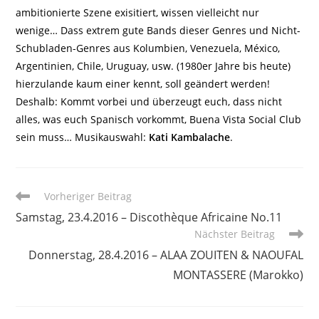
ambitionierte Szene exisitiert, wissen vielleicht nur
wenige… Dass extrem gute Bands dieser Genres und Nicht-
Schubladen-Genres aus Kolumbien, Venezuela, México,
Argentinien, Chile, Uruguay, usw. (1980er Jahre bis heute)
hierzulande kaum einer kennt, soll geändert werden!
Deshalb: Kommt vorbei und überzeugt euch, dass nicht
alles, was euch Spanisch vorkommt, Buena Vista Social Club
sein muss… Musikauswahl:
Kati Kambalache
.
Weitere
Vorheriger Beitrag
Artikel
Samstag, 23.4.2016 – Discothèque Africaine No.11
ansehen
Nächster Beitrag
Donnerstag, 28.4.2016 – ALAA ZOUITEN & NAOUFAL
MONTASSERE (Marokko)