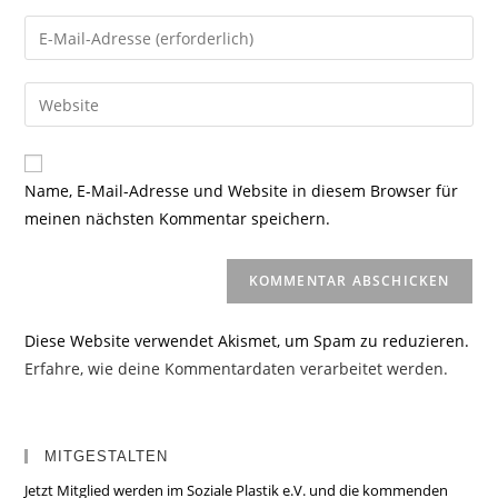
Namen
Gib
oder
deine
Benutzernamen
E-
Gib
zum
Mail-
deine
Kommentieren
Adresse
Website-
ein
zum
URL
Name, E-Mail-Adresse und Website in diesem Browser für
Kommentieren
ein
meinen nächsten Kommentar speichern.
ein
(optional)
Diese Website verwendet Akismet, um Spam zu reduzieren.
Erfahre, wie deine Kommentardaten verarbeitet werden.
MITGESTALTEN
Jetzt Mitglied werden im Soziale Plastik e.V. und die kommenden