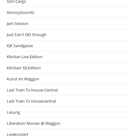
Grin Cargo
GroovySoundz
Jam Session
Just Can't GEt Enough
KJK Sandgasse
Klirrbar Live Edition
Klirrbarr DJ-Edition
Kunst im Waggon
Last Train To House-Central
Last Train To Housecentral
Lesung
Liberation Movies @ Waggon
Livekonzert