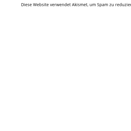
Diese Website verwendet Akismet, um Spam zu reduzie
ein
ein