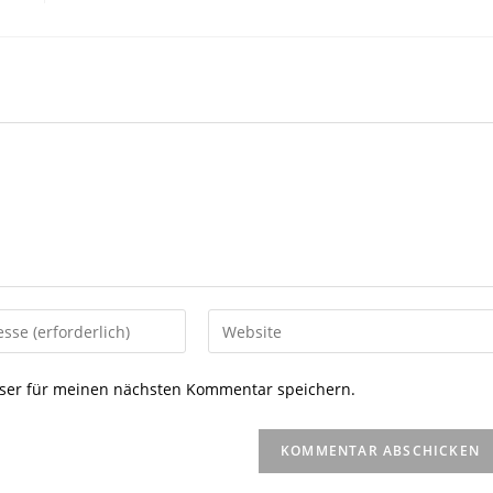
Gib
deine
Website-
ser für meinen nächsten Kommentar speichern.
URL
ein
(optional)
en