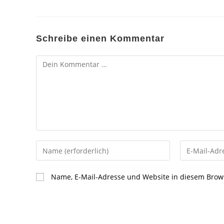
Schreibe einen Kommentar
Kommentar
Gib
Gib
deinen
deine
Namen
E-
Name, E-Mail-Adresse und Website in diesem Brow
oder
Mail-
Benutzernamen
Adresse
zum
zum
Kommentieren
Kommentier