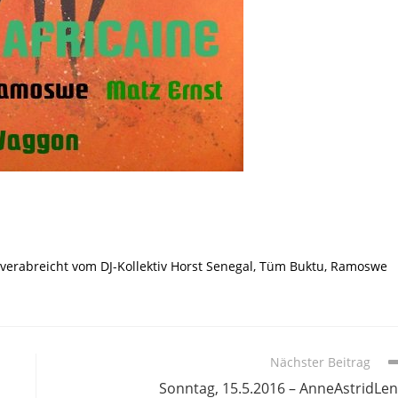
r verabreicht vom DJ-Kollektiv Horst Senegal, Tüm Buktu, Ramoswe
Nächster Beitrag
Sonntag, 15.5.2016 – AnneAstridLe