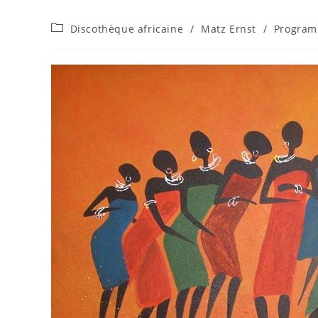
Beitrags-
Discothèque africaine
/
Matz Ernst
/
Progra
Kategorie: