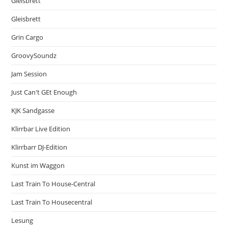
Gleisbrett
Gleisbrett
Grin Cargo
GroovySoundz
Jam Session
Just Can't GEt Enough
KJK Sandgasse
Klirrbar Live Edition
Klirrbarr DJ-Edition
Kunst im Waggon
Last Train To House-Central
Last Train To Housecentral
Lesung