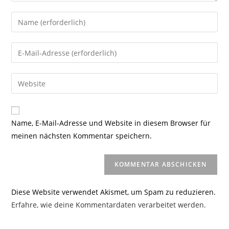
Gib
deinen
Namen
Gib
oder
deine
Benutzernamen
E-
Gib
zum
Mail-
deine
Kommentieren
Adresse
Website-
ein
zum
URL
Name, E-Mail-Adresse und Website in diesem Browser für
Kommentieren
ein
meinen nächsten Kommentar speichern.
ein
(optional)
Diese Website verwendet Akismet, um Spam zu reduzieren.
Erfahre, wie deine Kommentardaten verarbeitet werden.