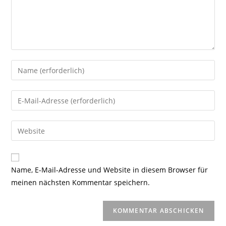
Gib
deinen
Namen
Gib
oder
deine
Benutzernamen
E-
Gib
zum
Mail-
deine
Kommentieren
Adresse
Website-
ein
zum
URL
Name, E-Mail-Adresse und Website in diesem Browser für
Kommentieren
ein
meinen nächsten Kommentar speichern.
ein
(optional)