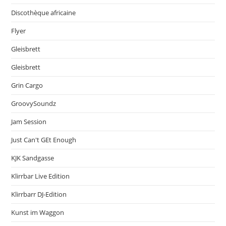
Discothèque africaine
Flyer
Gleisbrett
Gleisbrett
Grin Cargo
GroovySoundz
Jam Session
Just Can't GEt Enough
KJK Sandgasse
Klirrbar Live Edition
Klirrbarr DJ-Edition
Kunst im Waggon