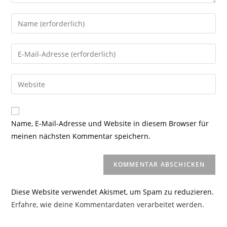
Gib
deinen
Namen
Gib
oder
deine
Benutzernamen
E-
Gib
zum
Mail-
deine
Kommentieren
Adresse
Website-
ein
zum
URL
Name, E-Mail-Adresse und Website in diesem Browser für
Kommentieren
ein
meinen nächsten Kommentar speichern.
ein
(optional)
Diese Website verwendet Akismet, um Spam zu reduzieren.
Erfahre, wie deine Kommentardaten verarbeitet werden.