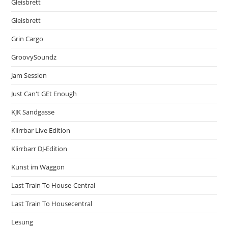
Gleisbrett
Gleisbrett
Grin Cargo
GroovySoundz
Jam Session
Just Can't GEt Enough
KJK Sandgasse
Klirrbar Live Edition
Klirrbarr DJ-Edition
Kunst im Waggon
Last Train To House-Central
Last Train To Housecentral
Lesung