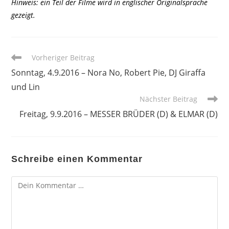
Hinweis: ein Teil der Filme wird in englischer Originalsprache
gezeigt.
Weitere
Vorheriger Beitrag
Artikel
Sonntag, 4.9.2016 – Nora No, Robert Pie, DJ Giraffa
ansehen
und Lin
Nächster Beitrag
Freitag, 9.9.2016 – MESSER BRÜDER (D) & ELMAR (D)
Schreibe einen Kommentar
Kommentar