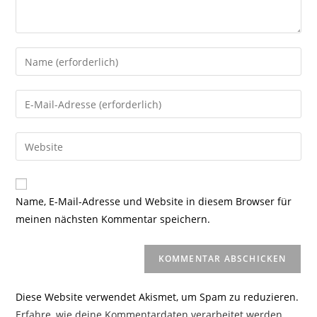
Gib
deinen
Namen
Gib
oder
deine
Benutzernamen
E-
Gib
zum
Mail-
deine
Kommentieren
Adresse
Website-
ein
zum
URL
Name, E-Mail-Adresse und Website in diesem Browser für
Kommentieren
ein
meinen nächsten Kommentar speichern.
ein
(optional)
Diese Website verwendet Akismet, um Spam zu reduzieren.
Erfahre, wie deine Kommentardaten verarbeitet werden.