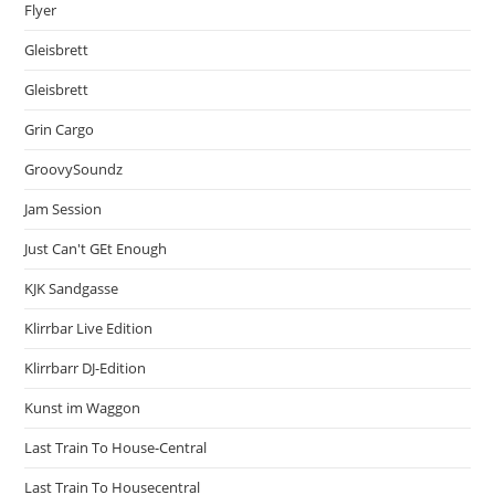
Flyer
Gleisbrett
Gleisbrett
Grin Cargo
GroovySoundz
Jam Session
Just Can't GEt Enough
KJK Sandgasse
Klirrbar Live Edition
Klirrbarr DJ-Edition
Kunst im Waggon
Last Train To House-Central
Last Train To Housecentral