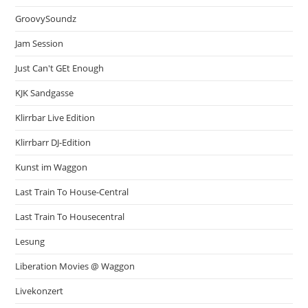
GroovySoundz
Jam Session
Just Can't GEt Enough
KJK Sandgasse
Klirrbar Live Edition
Klirrbarr DJ-Edition
Kunst im Waggon
Last Train To House-Central
Last Train To Housecentral
Lesung
Liberation Movies @ Waggon
Livekonzert