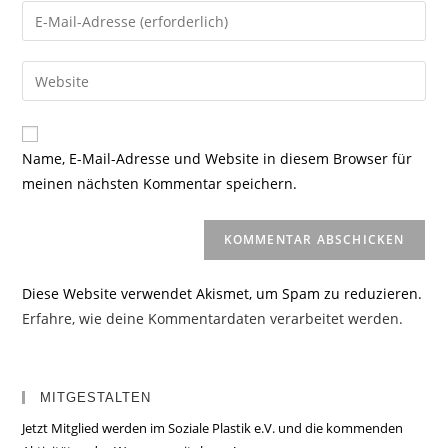
Namen
Gib
oder
deine
Benutzernamen
E-
Gib
zum
Mail-
deine
Kommentieren
Adresse
Website-
ein
zum
URL
Name, E-Mail-Adresse und Website in diesem Browser für
Kommentieren
ein
meinen nächsten Kommentar speichern.
ein
(optional)
Diese Website verwendet Akismet, um Spam zu reduzieren.
Erfahre, wie deine Kommentardaten verarbeitet werden.
MITGESTALTEN
Jetzt Mitglied werden im Soziale Plastik e.V. und die kommenden