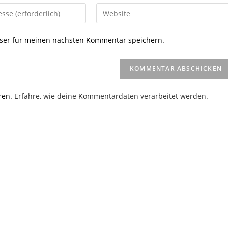
Gib
deine
Website-
ser für meinen nächsten Kommentar speichern.
URL
ein
(optional)
en
ren.
Erfahre, wie deine Kommentardaten verarbeitet werden.