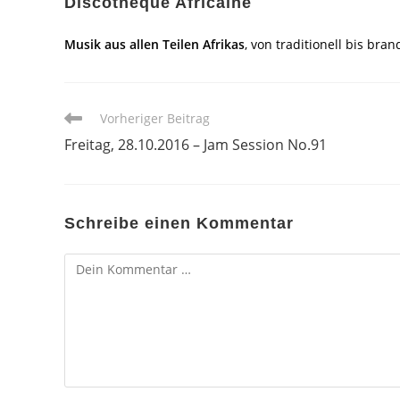
Discothèque Africaine
Musik aus allen Teilen Afrikas
, von traditionell bis br
Weitere
Vorheriger Beitrag
Artikel
Freitag, 28.10.2016 – Jam Session No.91
ansehen
Schreibe einen Kommentar
Kommentar