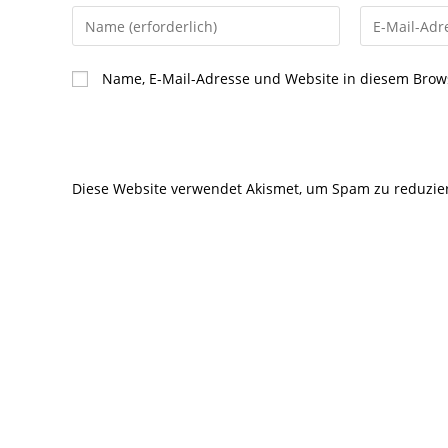
Gib
Gib
deinen
deine
Namen
E-
Name, E-Mail-Adresse und Website in diesem Brow
oder
Mail-
Benutzernamen
Adresse
zum
zum
Kommentieren
Kommentier
Diese Website verwendet Akismet, um Spam zu reduzie
ein
ein