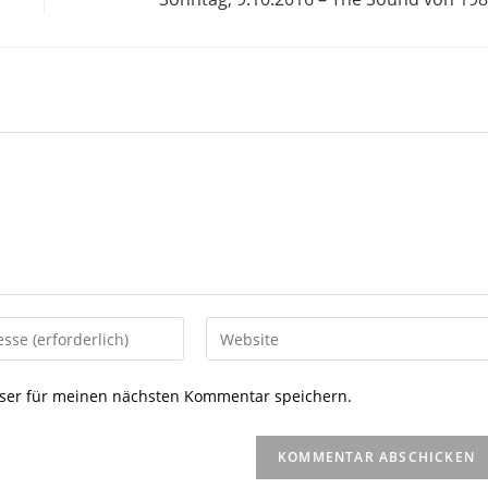
Gib
deine
Website-
ser für meinen nächsten Kommentar speichern.
URL
ein
(optional)