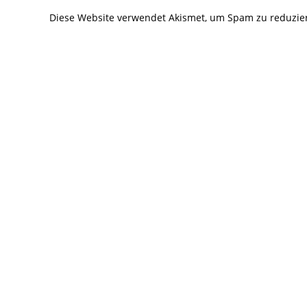
Kommentieren
Kommentier
Diese Website verwendet Akismet, um Spam zu reduzie
ein
ein