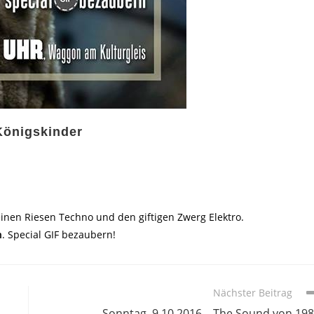
Königskinder
inen Riesen Techno und den giftigen Zwerg Elektro.
n
. Special GIF bezaubern!
Nächster Beitrag
Sonntag, 9.10.2016 – The Sound von 19