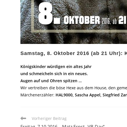
Samstag, 8. Oktober 2016 (ab 21 Uhr): 
Königskinder würdigen ein altes Jahr
und schmeicheln sich in ein neues.
Augen auf und Ohren spitzen …
Wir vertreiben die böse Hexe aus dem House, den geme
Märchenerzähler:
HAL9000, Sascha Appel, Siegfried Za
Weitere
Vorheriger Beitrag
Artikel
Freitag, 7.10.2016 – Matz Ernst „VB-Day“