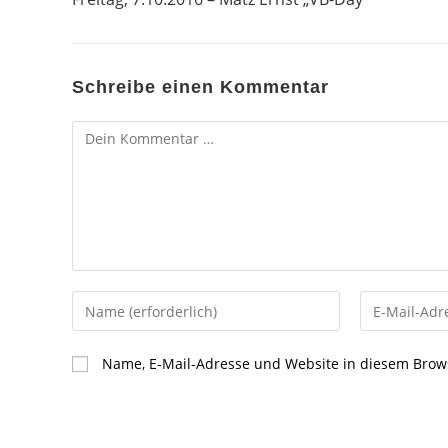
ansehen
Schreibe einen Kommentar
Kommentar
Gib
Gib
deinen
deine
Namen
E-
Name, E-Mail-Adresse und Website in diesem Brow
oder
Mail-
Benutzernamen
Adresse
zum
zum