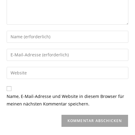
Gib
deinen
Namen
Gib
oder
deine
Benutzernamen
E-
Gib
zum
Mail-
deine
Kommentieren
Adresse
Website-
ein
zum
URL
Name, E-Mail-Adresse und Website in diesem Browser für
Kommentieren
ein
meinen nächsten Kommentar speichern.
ein
(optional)