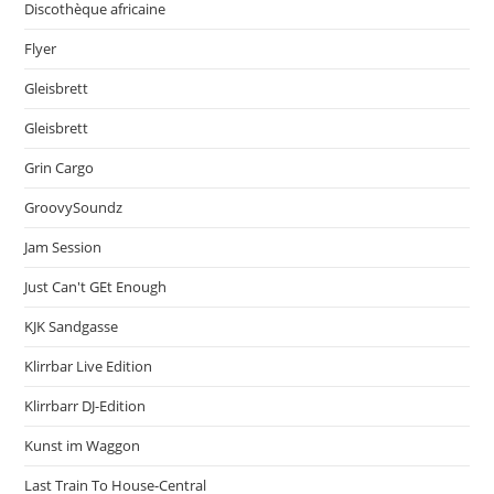
Discothèque africaine
Flyer
Gleisbrett
Gleisbrett
Grin Cargo
GroovySoundz
Jam Session
Just Can't GEt Enough
KJK Sandgasse
Klirrbar Live Edition
Klirrbarr DJ-Edition
Kunst im Waggon
Last Train To House-Central