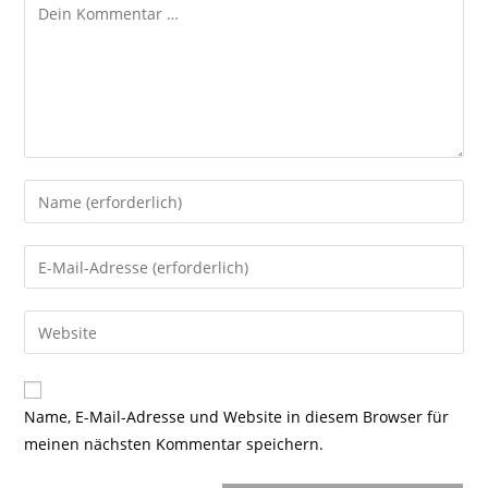
Kommentar
Gib
deinen
Namen
Gib
oder
deine
Benutzernamen
E-
Gib
zum
Mail-
deine
Kommentieren
Adresse
Website-
ein
zum
URL
Name, E-Mail-Adresse und Website in diesem Browser für
Kommentieren
ein
meinen nächsten Kommentar speichern.
ein
(optional)