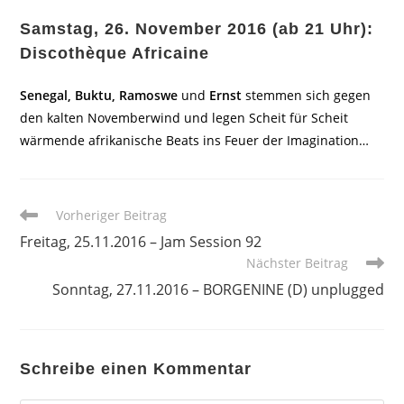
Samstag, 26. November 2016 (ab 21 Uhr):
Discothèque Africaine
Senegal, Buktu, Ramoswe
und
Ernst
stemmen sich gegen
den kalten Novemberwind und legen Scheit für Scheit
wärmende afrikanische Beats ins Feuer der Imagination…
Weitere
Vorheriger Beitrag
Artikel
Freitag, 25.11.2016 – Jam Session 92
ansehen
Nächster Beitrag
Sonntag, 27.11.2016 – BORGENINE (D) unplugged
Schreibe einen Kommentar