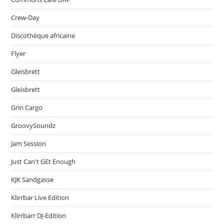
Crew-Day
Discothèque africaine
Flyer
Gleisbrett
Gleisbrett
Grin Cargo
GroovySoundz
Jam Session
Just Can't GEt Enough
KJK Sandgasse
Klirrbar Live Edition
Klirrbarr DJ-Edition