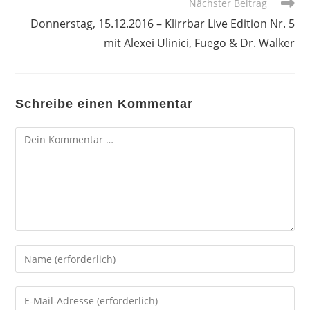
Nächster Beitrag
Donnerstag, 15.12.2016 – Klirrbar Live Edition Nr. 5
mit Alexei Ulinici, Fuego & Dr. Walker
Schreibe einen Kommentar
Kommentar
Gib
deinen
Namen
Gib
oder