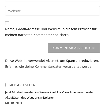
deine
Benutzernamen
E-
Gib
zum
Mail-
deine
Kommentieren
Adresse
Website-
ein
zum
URL
Name, E-Mail-Adresse und Website in diesem Browser für
Kommentieren
ein
meinen nächsten Kommentar speichern.
ein
(optional)
Diese Website verwendet Akismet, um Spam zu reduzieren.
Erfahre, wie deine Kommentardaten verarbeitet werden.
MITGESTALTEN
Jetzt Mitglied werden im Soziale Plastik e.V. und die kommenden
Aktivitäten des Waggons mitplanen!
MEHR INFO