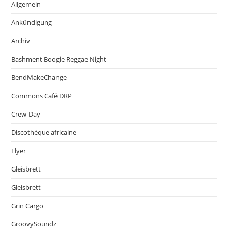
Allgemein
Ankündigung
Archiv
Bashment Boogie Reggae Night
BendMakeChange
Commons Café DRP
Crew-Day
Discothèque africaine
Flyer
Gleisbrett
Gleisbrett
Grin Cargo
GroovySoundz