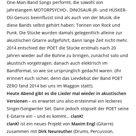
One-Man-Band Songs performt, die sowohl von
jahrelangem MOTORPSYCHO-, DINOSAUR-JR- und HÜSKER-
DÜ-Genuss beeinflusst sind als auch von der Musik, die
diese Bands selbst gehört haben: Tonnen von Rock und
Punk. Die Stücke wurden damals gelegentlich alleine zur
akustischen Gitarre aufgeführt, dann lange Zeit nicht mehr.
2014 entschied der POET die Stücke erstmals nach 20
Jahren wieder auf die Bühne zu bringen, zunächst solo und
akustisch vorgetragen, danach auch elektrisch im
Bandformat, so wie sie ursprünglich gedacht waren. (Ihr
erinnert euch sicher, denn das Lievdebüt der Band POET
ZERO fand 2014 bei uns im Waggon statt!).
Heute Abend gibt es die Lieder mal wieder in akustischen
Versionen
– es erwartet uns also ersteinmal ein leckeres
Singer/Songwriter Set. Dann jedoch stöpselt der POET seine
E-Gitarre ein – und es kommt…
clanK!
clanK!
ist ein neues Projekt von
Maxim Engl
(Gitarre)
zusammen mit
Dirk Neureuther
(Drums, Percussion,