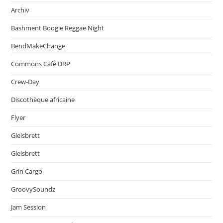
Archiv
Bashment Boogie Reggae Night
BendMakeChange
Commons Café DRP
Crew-Day
Discothèque africaine
Flyer
Gleisbrett
Gleisbrett
Grin Cargo
GroovySoundz
Jam Session