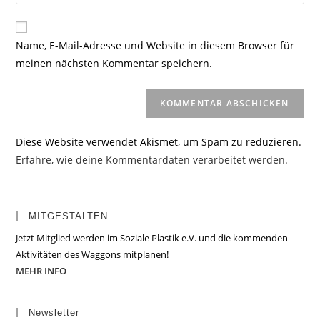
deine
Kommentieren
Adresse
Website-
ein
zum
URL
Name, E-Mail-Adresse und Website in diesem Browser für
Kommentieren
ein
meinen nächsten Kommentar speichern.
ein
(optional)
Diese Website verwendet Akismet, um Spam zu reduzieren.
Erfahre, wie deine Kommentardaten verarbeitet werden.
MITGESTALTEN
Jetzt Mitglied werden im Soziale Plastik e.V. und die kommenden
Aktivitäten des Waggons mitplanen!
MEHR INFO
Newsletter