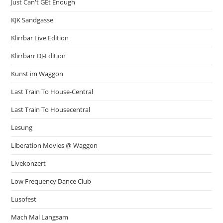
Just Can't GEt Enough
KJK Sandgasse
Klirrbar Live Edition
Klirrbarr DJ-Edition
Kunst im Waggon
Last Train To House-Central
Last Train To Housecentral
Lesung
Liberation Movies @ Waggon
Livekonzert
Low Frequency Dance Club
Lusofest
Mach Mal Langsam