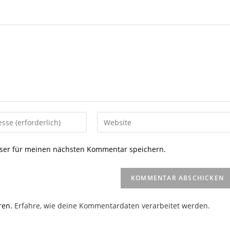
Gib
deine
Website-
ser für meinen nächsten Kommentar speichern.
URL
ein
(optional)
en
ren.
Erfahre, wie deine Kommentardaten verarbeitet werden.