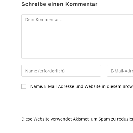
Schreibe einen Kommentar
Kommentar
Gib
Gib
deinen
deine
Namen
E-
Name, E-Mail-Adresse und Website in diesem Brow
oder
Mail-
Benutzernamen
Adresse
zum
zum
Kommentieren
Kommentier
Diese Website verwendet Akismet, um Spam zu reduzie
ein
ein