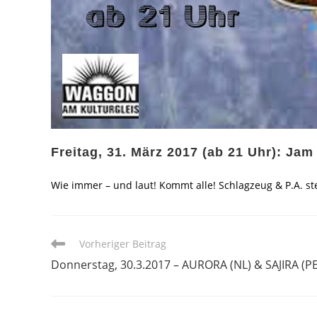
Freitag, 31. März 2017 (ab 21 Uhr): Jam
Wie immer – und laut! Kommt alle! Schlagzeug & P.A. st
Weitere
Vorheriger Beitrag
Artikel
Donnerstag, 30.3.2017 – AURORA (NL) & SAJIRA (PE
ansehen