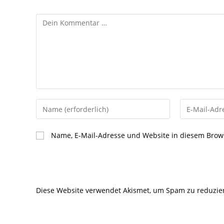
Kommentar
Gib
Gib
deinen
deine
Namen
E-
Name, E-Mail-Adresse und Website in diesem Brow
oder
Mail-
Benutzernamen
Adresse
zum
zum
Kommentieren
Kommentier
Diese Website verwendet Akismet, um Spam zu reduzie
ein
ein