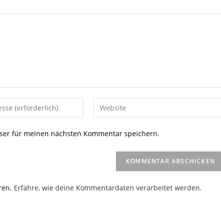
Gib
deine
Website-
ser für meinen nächsten Kommentar speichern.
URL
ein
(optional)
en
ren.
Erfahre, wie deine Kommentardaten verarbeitet werden.